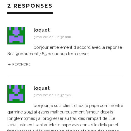
2 RESPONSES
loquet
5 mai 2012 à 2 h 32 min
bonjour entierement d accord avec la reponse
80a 90pourcent ;185 beaucoup trop elever
RÉPONDRE
loquet
5 mai 2012 à 2 h 37 min
bonjour je suis client chez le pape.com;montre
garmine 305;j ai 42ans malheureusement fumeur depuis
longtemp;mes j ai progresser au trail des rempart de lille
2012 juste en lisant article le pape avis:conseille:dietique et