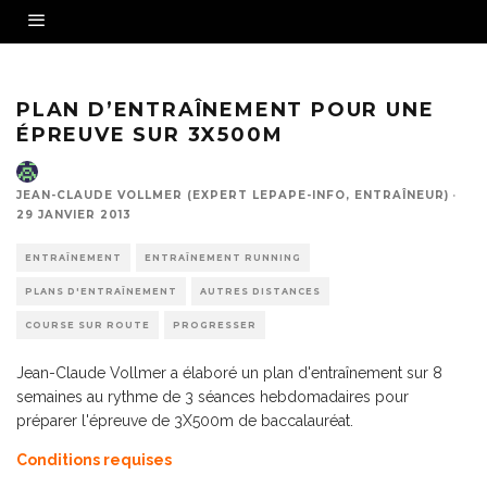
PLAN D’ENTRAÎNEMENT POUR UNE
ÉPREUVE SUR 3X500M
JEAN-CLAUDE VOLLMER (EXPERT LEPAPE-INFO, ENTRAÎNEUR)
·
29 JANVIER 2013
ENTRAÎNEMENT
ENTRAÎNEMENT RUNNING
PLANS D'ENTRAÎNEMENT
AUTRES DISTANCES
COURSE SUR ROUTE
PROGRESSER
Jean-Claude Vollmer a élaboré un plan d'entraînement sur 8
semaines au rythme de 3 séances hebdomadaires pour
préparer l'épreuve de 3X500m de baccalauréat.
Conditions requises