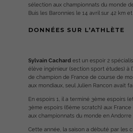
sélection aux championnats du monde de tr
Buis les Baronnies le 14 avril sur 42 km e
DONNÉES SUR L’ATHLÈTE
Sylvain Cachard
est un espoir 2 spéciali
élève ingénieur (section sport études) à l’
de champion de France de course de mo
aux mondiaux, seul Julien Rancon avait fai
En espoirs 1, il a terminé 3
ème
espoirs (e
3
ème
espoirs (6
ème
scratch) aux France d
aux championnats du monde en Andorre 
Cette année, la saison a débuté par les 