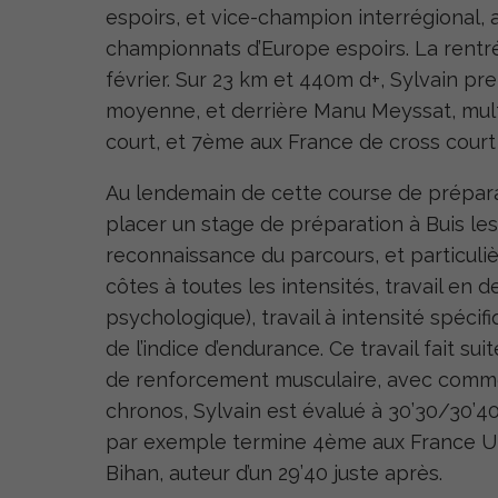
espoirs, et vice-champion interrégional, a
championnats d’Europe espoirs. La rentrée n
février. Sur 23 km et 440m d+, Sylvain pre
moyenne, et derrière Manu Meyssat, mult
court, et 7
ème
aux France de cross court 
Au lendemain de cette course de préparat
placer un stage de préparation à Buis les 
reconnaissance du parcours, et particuliè
côtes à toutes les intensités, travail en 
psychologique), travail à intensité spéci
de l’indice d’endurance. Ce travail fait 
de renforcement musculaire, avec comme 
chronos, Sylvain est évalué à 30’30/30’40 
par exemple termine 4
ème
aux France Uni
Bihan, auteur d’un 29’40 juste après.