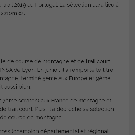
ail 2019 au Portugal. La sélection aura lieu à
t 2210m d+.
ste de course de montagne et de trail court,
INSA de Lyon. En junior, il a remporté le titre
ntagne, terminé 5
ème
aux Europe et 9
ème
t aussi bien.
t 7
ème
scratch) aux France de montagne et
e trail court. Puis, il a décroché sa sélection
de course de montagne.
cross (champion départemental et régional