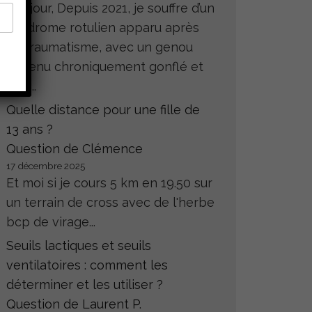
Bonjour, Depuis 2021, je souffre d’un
syndrome rotulien apparu après
un traumatisme, avec un genou
devenu chroniquement gonflé et
très...
Quelle distance pour une fille de
13 ans ?
Question de Clémence
17 décembre 2025
Et moi si je cours 5 km en 19.50 sur
un terrain de cross avec de l'herbe
bcp de virage...
Seuils lactiques et seuils
ventilatoires : comment les
déterminer et les utiliser ?
Question de Laurent P.