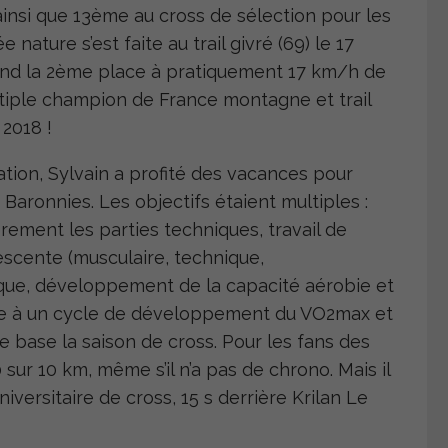
insi que 13
ème
au cross de sélection pour les
ature s’est faite au trail givré (69) le 17
nd la 2
ème
place à pratiquement 17 km/h de
iple champion de France montagne et trail
2018 !
ion, Sylvain a profité des vacances pour
Baronnies. Les objectifs étaient multiples :
rement les parties techniques, travail de
descente (musculaire, technique,
fique, développement de la capacité aérobie et
suite à un cycle de développement du VO2max et
base la saison de cross. Pour les fans des
sur 10 km, même s’il n’a pas de chrono. Mais il
versitaire de cross, 15 s derrière Krilan Le