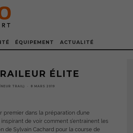
NTÉ
ÉQUIPEMENT
ACTUALITÉ
Sylvain Cachard et Simon Fisher en pleine séance qualitative à Font Romeu
RAILEUR ÉLITE
NEUR TRAIL)
·
8 MARS 2019
ter premier dans la préparation d’une
t inspirant de voir comment s’entrainent les
ion de Sylvain Cachard pour la course de