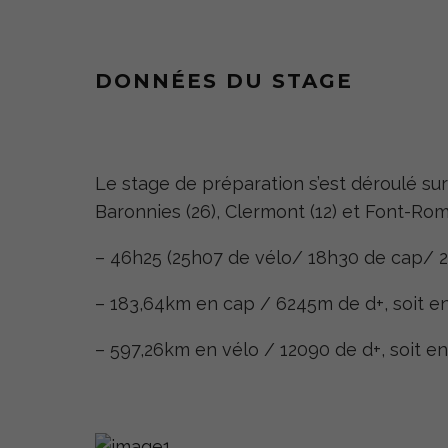
DONNÉES DU STAGE
Le stage de préparation s’est déroulé sur 1
Baronnies (26), Clermont (12) et Font-Romeu
– 46h25 (25h07 de vélo/ 18h30 de cap/ 2h
– 183,64km en cap / 6245m de d+, soit
– 597,26km en vélo / 12090 de d+, soit 