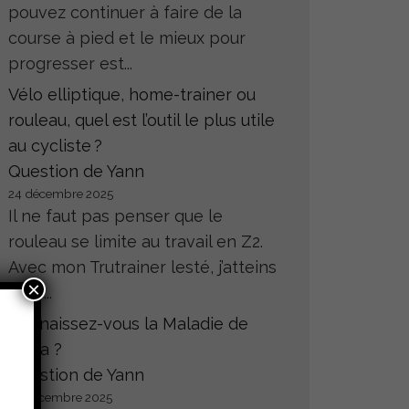
pouvez continuer à faire de la
course à pied et le mieux pour
progresser est...
Vélo elliptique, home-trainer ou
rouleau, quel est l’outil le plus utile
au cycliste ?
Question de Yann
24 décembre 2025
Il ne faut pas penser que le
rouleau se limite au travail en Z2.
Avec mon Trutrainer lesté, j’atteins
×
sans...
Connaissez-vous la Maladie de
Hoffa ?
Question de Yann
23 décembre 2025