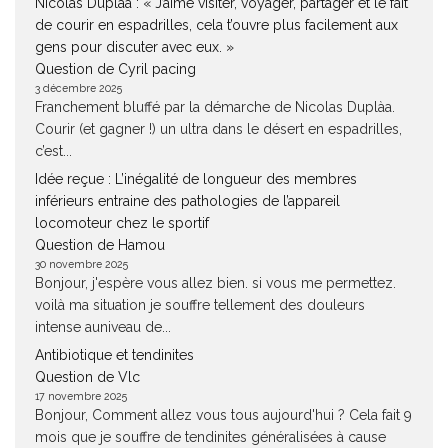
Nicolas Duplàa : « J’aime visiter, voyager, partager et le fait
de courir en espadrilles, cela t’ouvre plus facilement aux
gens pour discuter avec eux. »
Question de Cyril pacing
3 décembre 2025
Franchement bluffé par la démarche de Nicolas Duplàa.
Courir (et gagner !) un ultra dans le désert en espadrilles,
c’est...
Idée reçue : L’inégalité de longueur des membres
inférieurs entraine des pathologies de l’appareil
locomoteur chez le sportif
Question de Hamou
30 novembre 2025
Bonjour, j'espère vous allez bien. si vous me permettez.
voilà ma situation je souffre tellement des douleurs
intense auniveau de...
Antibiotique et tendinites
Question de Vlc
17 novembre 2025
Bonjour, Comment allez vous tous aujourd'hui ? Cela fait 9
mois que je souffre de tendinites généralisées à cause