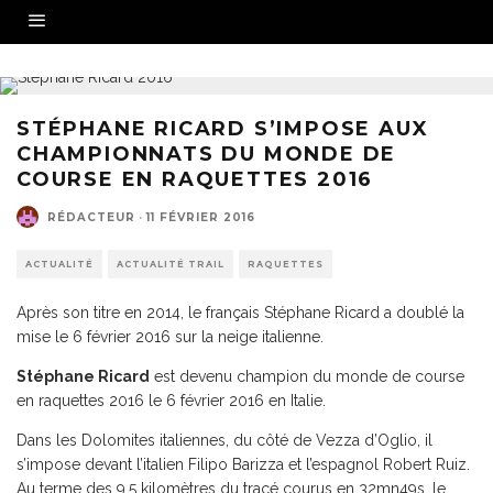
STÉPHANE RICARD S’IMPOSE AUX
CHAMPIONNATS DU MONDE DE
COURSE EN RAQUETTES 2016
RÉDACTEUR
·
11 FÉVRIER 2016
ACTUALITÉ
ACTUALITÉ TRAIL
RAQUETTES
Après son titre en 2014, le français Stéphane Ricard a doublé la
mise le 6 février 2016 sur la neige italienne.
Stéphane Ricard
est devenu champion du monde de course
en raquettes 2016 le 6 février 2016 en Italie.
Dans les Dolomites italiennes, du côté de Vezza d’Oglio, il
s’impose devant l’italien Filipo Barizza et l’espagnol Robert Ruiz.
Au terme des 9,5 kilomètres du tracé courus en 32mn49s, le