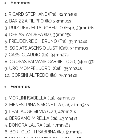
Hommes
RICARD STEPHANE (Fra), 32mn49s
BARIZZA FILIPPO (Ita) 33mn01s
RUIZ REVUELTA ROBERTO (Esp), 33mn16s
DEBIASI ANDREA (Ita), 33mn25s
FREUDENREICH BRUNO (Fra), 33mn44s
SOCIATS ASENSIO JUST (Cat), 34mn10s
CASSI CLAUDIO (Ita), 34mn27s
CROSAS SALVANS GABRIEL (Cat), 34mn37s
URO MOMPEL JORDI (Cat), 35mn24s
CORSINI ALFREDO (Ita), 35mn42s
Femmes
MORLINI ISABELLA (Ita), 39mn07s
MENESTRINA SIMONETTA (Ita), 41mn34s
LEAL AUGE SILVIA (Cat), 42mn21s
BERGAMO MIRELLA (Ita), 43mn47s
BONORA LAURA (Ita), 47mn56s
BORTOLOTTI SABRINA (Ita), 51mn15s