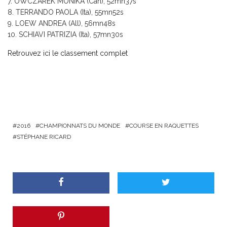
OWCZAREK MONIKA (Can), 52mn37s
TERRANDO PAOLA (Ita), 55mn52s
LOEW ANDREA (All), 56mn48s
SCHIAVI PATRIZIA (Ita), 57mn30s
Retrouvez ici le classement complet
2016
CHAMPIONNATS DU MONDE
COURSE EN RAQUETTES
STÉPHANE RICARD