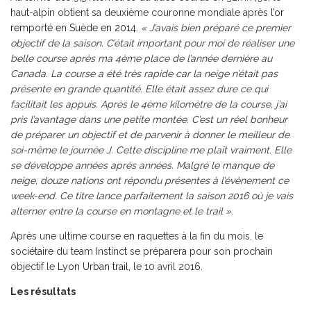
haut-alpin obtient sa deuxième couronne mondiale après
l’or
remporté en Suède en 2014
.
« J’avais bien préparé ce premier
objectif de la saison. C’était important pour moi de réaliser une
belle course après ma 4ème place de l’année dernière au
Canada. La course a été très rapide car la neige n’était pas
présente en grande quantité. Elle était assez dure ce qui
facilitait les appuis. Après le 4ème kilomètre de la course, j’ai
pris l’avantage dans une petite montée. C’est un réel bonheur
de préparer un objectif et de parvenir à donner le meilleur de
soi-même le journée J. Cette discipline me plaît vraiment. Elle
se développe années après années. Malgré le manque de
neige, douze nations ont répondu présentes à l’évènement ce
week-end. Ce titre lance parfaitement la saison 2016 où je vais
alterner entre la course en montagne et le trail »
.
Après une ultime course en raquettes à la fin du mois, le
sociétaire du team Instinct se préparera pour son prochain
objectif le
Lyon Urban trail
, le 10 avril 2016.
Les résultats