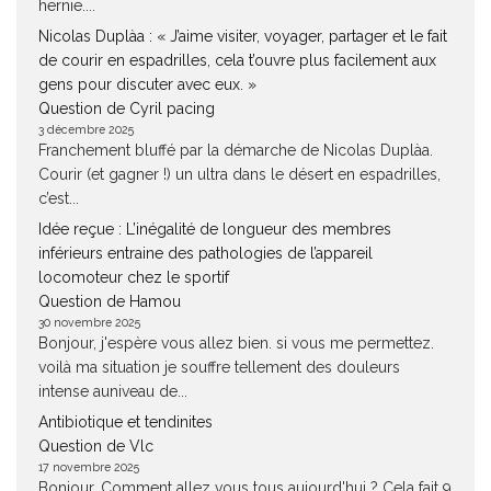
hernie....
Nicolas Duplàa : « J’aime visiter, voyager, partager et le fait
de courir en espadrilles, cela t’ouvre plus facilement aux
gens pour discuter avec eux. »
Question de Cyril pacing
3 décembre 2025
Franchement bluffé par la démarche de Nicolas Duplàa.
Courir (et gagner !) un ultra dans le désert en espadrilles,
c’est...
Idée reçue : L’inégalité de longueur des membres
inférieurs entraine des pathologies de l’appareil
locomoteur chez le sportif
Question de Hamou
30 novembre 2025
Bonjour, j'espère vous allez bien. si vous me permettez.
voilà ma situation je souffre tellement des douleurs
intense auniveau de...
Antibiotique et tendinites
Question de Vlc
17 novembre 2025
Bonjour, Comment allez vous tous aujourd'hui ? Cela fait 9