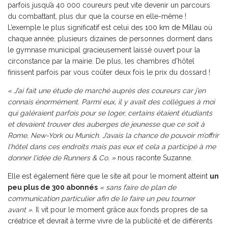
parfois jusqu’à 40 000 coureurs peut vite devenir un parcours
du combattant, plus dur que la course en elle-même !
L’exemple le plus significatif est celui des
100 km de Millau
où
chaque année, plusieurs dizaines de personnes dorment dans
le gymnase municipal gracieusement laissé ouvert pour la
circonstance par la mairie. De plus, les chambres d’hôtel
finissent parfois par vous coûter deux fois le prix du dossard !
« J’ai fait une étude de marché auprès des coureurs car j’en
connais énormément. Parmi eux, il y avait des collègues à moi
qui galéraient parfois pour se loger, certains étaient étudiants
et devaient trouver des auberges de jeunesse que ce soit à
Rome, New-York ou Munich. J’avais la chance de pouvoir m’offrir
l’hôtel dans ces endroits mais pas eux et cela a participé à me
donner l’idée de Runners & Co. »
nous raconte Suzanne.
Elle est également fière que le site ait pour le moment atteint
un
peu plus de 300 abonnés
« sans faire de plan de
communication particulier afin de le faire un peu tourner
avant »
. Il vit pour le moment grâce aux fonds propres de sa
créatrice et devrait à terme vivre de la publicité et de différents