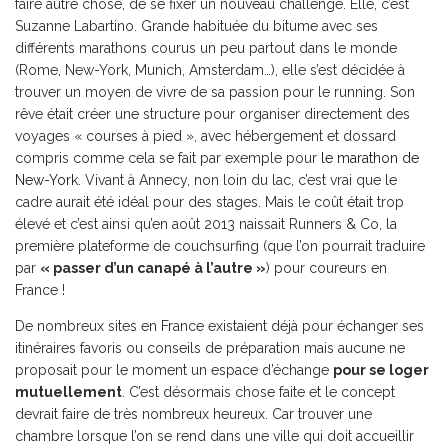
faire autre chose, de se fixer un nouveau challenge. Elle, c’est
Suzanne Labartino. Grande habituée du bitume avec ses
différents marathons courus un peu partout dans le monde
(Rome, New-York, Munich, Amsterdam…), elle s’est décidée à
trouver un moyen de vivre de sa passion pour le running. Son
rêve était créer une structure pour organiser directement des
voyages « courses à pied », avec hébergement et dossard
compris comme cela se fait par exemple pour
le marathon de
New-York
. Vivant à Annecy, non loin du lac, c’est vrai que le
cadre aurait été idéal pour des stages. Mais le coût était trop
élevé et c’est ainsi qu’en août 2013 naissait Runners & Co, la
première plateforme de couchsurfing (que l’on pourrait traduire
par
« passer d’un canapé à l’autre »
) pour coureurs en
France !
De nombreux sites en France existaient déjà pour échanger ses
itinéraires favoris ou conseils de préparation mais aucune ne
proposait pour le moment un espace d’échange
pour se loger
mutuellement
. C’est désormais chose faite et le concept
devrait faire de très nombreux heureux. Car trouver une
chambre lorsque l’on se rend dans une ville qui doit accueillir