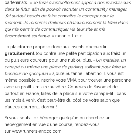
partenariats.
« Je ferai éventuellement appel à des investisseurs
dans le futur, afin de pouvoir recruter un community manager.
J’ai surtout besoin de faire connaître le concept pour le
moment. Je remercie d’ailleurs chaleureusement la
Maxi Race
qui m’a permis de communiquer via leur site et m’a
énormément soutenue. »
raconte-t-elle.
La plateforme propose donc aux inscrits d’accueillir
gratuitement
(ou contre une petite participation aux frais) un
ou plusieurs coureurs pour une nuit ou plus.
«Un matelas, un
canapé ou même une place de parking suffisent pour faire le
bonheur de quelqu’un »
ajoute Suzanne Labartino. Il vous est
même possible d’inscrire votre VMA pour trouver une personne
avec un profil similaire au vôtre. Coureurs de Savoie et de
partout en France, faites de la place sur votre canapé-lit : dans
les mois à venir, c’est peut-être du côté de votre salon que
d’autres courront… dormir !
Si vous souhaitez héberger quelqu’un ou cherchez un
hébergement en vue d’une course, rendez-vous
sur
www.runners-andco.com