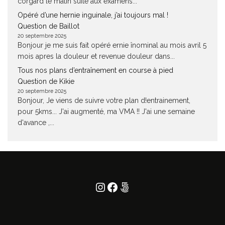
corgard le matin suite aux examens...
Opéré d’une hernie inguinale, j’ai toujours mal !
Question de Baillot
20 septembre 2025
Bonjour je me suis fait opéré ernie înominal au mois avril 5
mois apres la douleur et revenue douleur dans...
Tous nos plans d’entraînement en course à pied
Question de Kikie
20 septembre 2025
Bonjour, Je viens de suivre votre plan d!entrainement,
pour 5kms... J'ai augmenté, ma VMA !! J'ai une semaine
d'avance ,...
Instagram
Facebook
500px