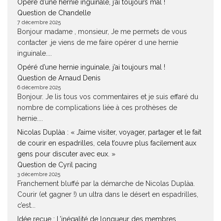
Opéré d’une hernie inguinale, j’ai toujours mal !
Question de Chandelle
7 décembre 2025
Bonjour madame , monsieur, Je me permets de vous
contacter ,je viens de me faire opérer d une hernie
inguinale....
Opéré d’une hernie inguinale, j’ai toujours mal !
Question de Arnaud Denis
6 décembre 2025
Bonjour. Je lis tous vos commentaires et je suis effaré du
nombre de complications liée à ces prothèses de
hernie....
Nicolas Duplàa : « J’aime visiter, voyager, partager et le fait
de courir en espadrilles, cela t’ouvre plus facilement aux
gens pour discuter avec eux. »
Question de Cyril pacing
3 décembre 2025
Franchement bluffé par la démarche de Nicolas Duplàa.
Courir (et gagner !) un ultra dans le désert en espadrilles,
c’est...
Idée reçue : L’inégalité de longueur des membres