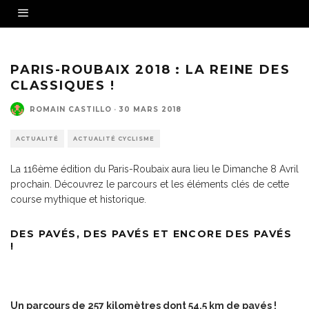
Crédit Photo : Pauline Ballet
PARIS-ROUBAIX 2018 : LA REINE DES
CLASSIQUES !
ROMAIN CASTILLO
·
30 MARS 2018
ACTUALITÉ
ACTUALITÉ CYCLISME
La 116ème édition du Paris-Roubaix aura lieu le Dimanche 8 Avril
prochain. Découvrez le parcours et les éléments clés de cette
course mythique et historique.
DES PAVÉS, DES PAVÉS ET ENCORE DES PAVÉS
!
Un parcours de 257 kilomètres dont 54.5 km de pavés !