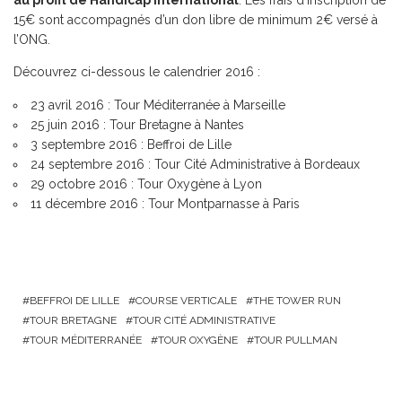
au profit de Handicap international
. Les frais d’inscription de
15€ sont accompagnés d’un don libre de minimum 2€ versé à
l’ONG.
Découvrez ci-dessous le calendrier 2016 :
23 avril 2016 :
Tour Méditerranée
à Marseille
25 juin 2016 :
Tour Bretagne
à Nantes
3 septembre 2016 :
Beffroi de Lille
24 septembre 2016 :
Tour Cité Administrative
à Bordeaux
29 octobre 2016 :
Tour Oxygène
à Lyon
11 décembre 2016 :
Tour Montparnasse
à Paris
BEFFROI DE LILLE
COURSE VERTICALE
THE TOWER RUN
TOUR BRETAGNE
TOUR CITÉ ADMINISTRATIVE
TOUR MÉDITERRANÉE
TOUR OXYGÈNE
TOUR PULLMAN