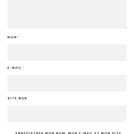
NOM
*
E-MAIL
*
SITE WEB
ENREGISTRER MON NOM, MON E-MAIL ET MON SITE