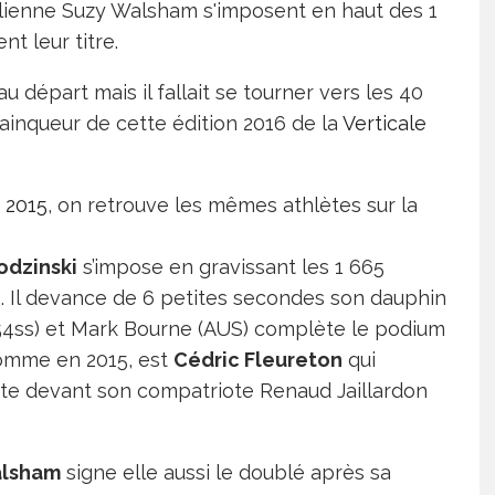
ralienne Suzy Walsham s'imposent en haut des 1
t leur titre.
u départ mais il fallait se tourner vers les 40
ainqueur de cette édition 2016 de la
Verticale
 2015
, on retrouve les mêmes athlètes sur la
odzinski
s’impose en gravissant les 1 665
 Il devance de 6 petites secondes son dauphin
mn54ss) et Mark Bourne (AUS) complète le podium
comme en 2015, est
Cédric Fleureton
qui
ste devant son compatriote Renaud Jaillardon
alsham
signe elle aussi le doublé après sa