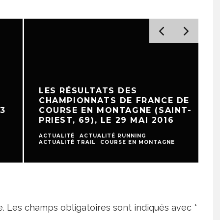
LES RÉSULTATS DES
CHAMPIONNATS DE FRANCE DE
COURSE EN MONTAGNE (SAINT-
PRIEST, 69), LE 29 MAI 2016
ACTUALITÉ
ACTUALITÉ RUNNING
A
ACTUALITÉ TRAIL
COURSE EN MONTAGNE
A
e.
Les champs obligatoires sont indiqués avec
*