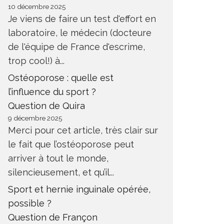
10 décembre 2025
Je viens de faire un test d'effort en
laboratoire, le médecin (docteure
de l'équipe de France d'escrime,
trop cool!) à...
Ostéoporose : quelle est
l’influence du sport ?
LES CHAMPIONNATS DE
BEAU S
FRANCE DE COURSES EN
VERTIG
Question de Quira
MONTAGNE (SAINT-PRIEST, 07),
LA DÉFE
9 décembre 2025
LE 29 MAI 2016
2016
Merci pour cet article, très clair sur
CTUALITÉ
ACTUALITÉ RUNNING
ACTUALITÉ
le fait que l’ostéoporose peut
CTUALITÉ TRAIL
COURSE EN MONTAGNE
VERTICALE 
arriver à tout le monde,
silencieusement, et qu’il...
Sport et hernie inguinale opérée,
possible ?
Question de Françon