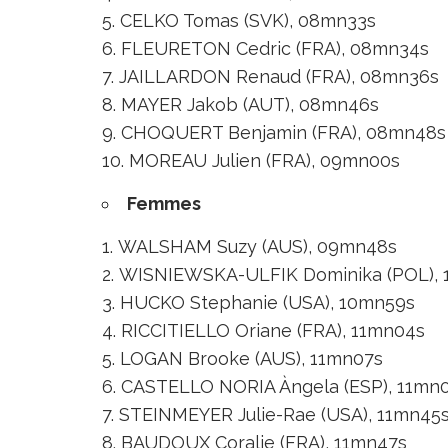
CELKO Tomas (SVK), 08mn33s
FLEURETON Cedric (FRA), 08mn34s
JAILLARDON Renaud (FRA), 08mn36s
MAYER Jakob (AUT), 08mn46s
CHOQUERT Benjamin (FRA), 08mn48s
MOREAU Julien (FRA), 09mn00s
Femmes
WALSHAM Suzy (AUS), 09mn48s
WISNIEWSKA-ULFIK Dominika (POL), 
HUCKO Stephanie (USA), 10mn59s
RICCITIELLO Oriane (FRA), 11mn04s
LOGAN Brooke (AUS), 11mn07s
CASTELLO NORIA Àngela (ESP), 11mn
STEINMEYER Julie-Rae (USA), 11mn45
BAUDOUX Coralie (FRA), 11mn47s