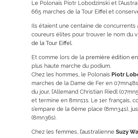
Le Polonais Piotr Lobodzinski et l'Aust
665 marches de la Tour Eiffel et conserven
Ils étaient une centaine de concurrents a
coureurs élites pour trouver le nom du v
de la Tour Eiffel
.
Et comme lors de la
première édition en
plus haute marche du podium.
Chez les hommes, le Polonais
Piotr Lob
marches de la Dame de Fer en 07mn48s.
du jour, l’Allemand Christian Riedl (07
et termine en 8mn11s. Le 1er français, 
s’empare de la 6ème place (8mn34s), ju
(8mn36s).
Chez les femmes, l’australienne
Suzy W