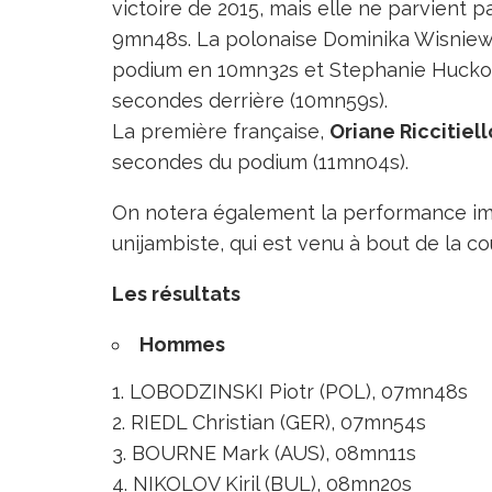
victoire de 2015, mais elle ne parvient 
9mn48s. La polonaise Dominika Wisniew
podium en 10mn32s et Stephanie Hucko c
secondes derrière (10mn59s).
La première française,
Oriane Riccitiell
secondes du podium (11mn04s).
On notera également la performance i
unijambiste, qui est venu à bout de la c
Les résultats
Hommes
LOBODZINSKI Piotr (POL), 07mn48s
RIEDL Christian (GER), 07mn54s
BOURNE Mark (AUS), 08mn11s
NIKOLOV Kiril (BUL), 08mn20s