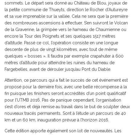
sommets. Le départ sera donné au Château de Blou, joyaux de
la petite commune de Thueyts, direction le Rocher d’Autureyre
et sa vue imprenable sur la vallée. Cela ne sera que la première
des nombreuses ascensions à effectuer. S’en suivront le Volcan
de la Gravenne, la grimpée vers le hameau de Chaumienne ou
encore la Tour des Poignets et ses quelques 1517 mètres
d’altitude. Passé ce col, l’opération consiste en une longue
descente de plus de vingt kilomètres, avec tout de même
quelques « bosses ». Il faudra par exemple crapahuter à 600
mètres d’altitude pour atteindre les ruines du hameau de
Fargebelles, avant de dérouler jusqu’au Pont du Diable.
Attention, ce parcours qui a fait le succès de cet événement est
proposé pour la dernière fois, avec une belle récompense à la
fin puisque les finishers seront accrédités d’un point qualificatif
pour l’UTMB 2016. Pas de panique cependant, l’organisation
s’est d’ores et déjà remise au travail dans le but de sculpter deux
nouveaux tracés permanents. Sont à l’étude un parcours de 40
km et un 60 km, inauguration prévue à l’horizon 2016.
Cette édition apporte également son lot de nouveautés. Les