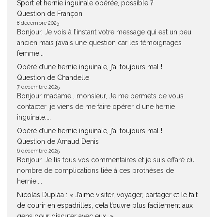
Sport et hernie inguinale opérée, possible ?
Question de Françon
8 décembre 2025
Bonjour, Je vois à l’instant votre message qui est un peu
ancien mais j’avais une question car les témoignages
femme...
Opéré d’une hernie inguinale, j’ai toujours mal !
Question de Chandelle
7 décembre 2025
Bonjour madame , monsieur, Je me permets de vous
contacter ,je viens de me faire opérer d une hernie
inguinale....
Opéré d’une hernie inguinale, j’ai toujours mal !
Question de Arnaud Denis
6 décembre 2025
Bonjour. Je lis tous vos commentaires et je suis effaré du
nombre de complications liée à ces prothèses de
hernie....
Nicolas Duplàa : « J’aime visiter, voyager, partager et le fait
de courir en espadrilles, cela t’ouvre plus facilement aux
gens pour discuter avec eux. »