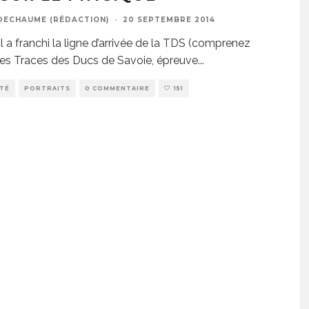
DECHAUME (RÉDACTION)
·
20 SEPTEMBRE 2014
il a franchi la ligne d’arrivée de la TDS (comprenez
 les Traces des Ducs de Savoie, épreuve
...
ITÉ
PORTRAITS
0 COMMENTAIRE
151