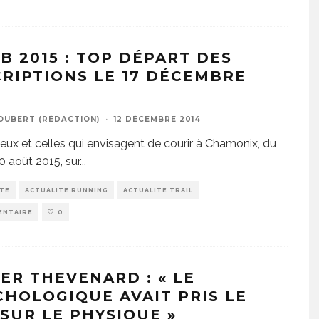
B 2015 : TOP DÉPART DES
CRIPTIONS LE 17 DÉCEMBRE
4
JOUBERT (RÉDACTION)
·
12 DÉCEMBRE 2014
ceux et celles qui envisagent de courir à Chamonix, du
0 août 2015, sur
...
ITÉ
ACTUALITÉ RUNNING
ACTUALITÉ TRAIL
ENTAIRE
0
IER THEVENARD : « LE
CHOLOGIQUE AVAIT PRIS LE
 SUR LE PHYSIQUE »