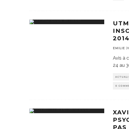
UTM
INS
201
EMILIE 
Avis à 
24 au 3
ACTUAL
0 COMM
XAV
PSY
PAS