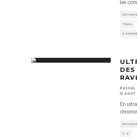
les con
ENTRAÎ
TRAIL
4 COMM
ULT
DES
RAV
PASCAL 
15 AOÛT 
En ultra
chrono
ENTRAÎ
0