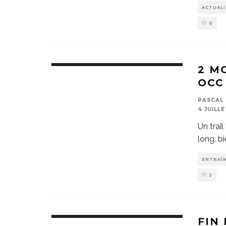
ACTUAL
0
2 M
OCC
PASCAL 
4 JUILLE
Un trail
long, bi
ENTRAÎ
2
FIN 