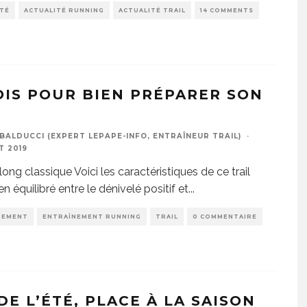
ITÉ
ACTUALITÉ RUNNING
ACTUALITÉ TRAIL
14 COMMENTS
OIS POUR BIEN PRÉPARER SON
BALDUCCI (EXPERT LEPAPE-INFO, ENTRAÎNEUR TRAIL)
·
T 2019
 long classique Voici les caractéristiques de ce trail
en équilibré entre le dénivelé positif et
...
NEMENT
ENTRAÎNEMENT RUNNING
TRAIL
0 COMMENTAIRE
DE L’ÉTÉ, PLACE À LA SAISON