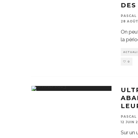
DES
PASCAL 
28 AOÛT
On peut
la péri
ACTUAL
0
ULT
ABA
LEU
PASCAL 
12 JUIN 
Sur un 