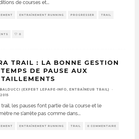
ditions de courses et
...
NEMENT
ENTRAÎNEMENT RUNNING
PROGRESSER
TRAIL
ENTS
0
RA TRAIL : LA BONNE GESTION
 TEMPS DE PAUSE AUX
ITAILLEMENTS
BALDUCCI (EXPERT LEPAPE-INFO, ENTRAÎNEUR TRAIL)
·
2015
 trail, les pauses font partie de la course et le
mètre ne s’arrête pas comme dans
...
NEMENT
ENTRAÎNEMENT RUNNING
TRAIL
0 COMMENTAIRE