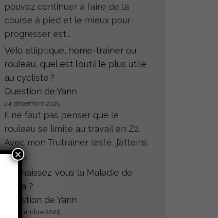
pouvez continuer à faire de la
course à pied et le mieux pour
progresser est...
Vélo elliptique, home-trainer ou
rouleau, quel est l’outil le plus utile
au cycliste ?
Question de Yann
24 décembre 2025
Il ne faut pas penser que le
rouleau se limite au travail en Z2.
Avec mon Trutrainer lesté, j’atteins
×
sans...
Connaissez-vous la Maladie de
Hoffa ?
Question de Yann
23 décembre 2025