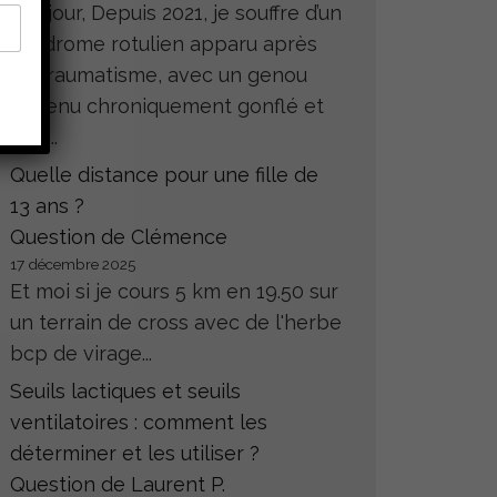
Bonjour, Depuis 2021, je souffre d’un
syndrome rotulien apparu après
un traumatisme, avec un genou
devenu chroniquement gonflé et
très...
Quelle distance pour une fille de
13 ans ?
Question de Clémence
17 décembre 2025
Et moi si je cours 5 km en 19.50 sur
un terrain de cross avec de l'herbe
bcp de virage...
Seuils lactiques et seuils
ventilatoires : comment les
déterminer et les utiliser ?
Question de Laurent P.