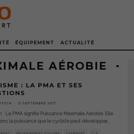
NTÉ
ÉQUIPEMENT
ACTUALITÉ
XIMALE AÉROBIE
ISME : LA PMA ET SES
STIONS
UTSCH
·
21 SEPTEMBRE 2017
on La PMA signifie Puissance Maximale Aérobie. Elle
donc la puissance que le cycliste peut développer
...
EMENT
ENTRAÎNEMENT CYCLISME
1 COMMENT
0