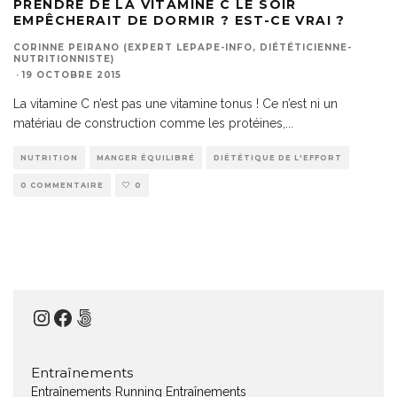
PRENDRE DE LA VITAMINE C LE SOIR
EMPÊCHERAIT DE DORMIR ? EST-CE VRAI ?
CORINNE PEIRANO (EXPERT LEPAPE-INFO, DIÉTÉTICIENNE-
NUTRITIONNISTE)
·
19 OCTOBRE 2015
La vitamine C n’est pas une vitamine tonus ! Ce n’est ni un
matériau de construction comme les protéines,
...
NUTRITION
MANGER ÉQUILIBRÉ
DIÉTÉTIQUE DE L'EFFORT
0 COMMENTAIRE
0
Instagram
Facebook
500px
Entraînements
Entraînements Running
Entraînements