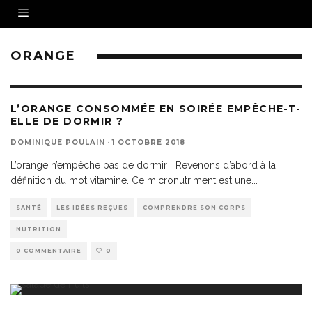
ORANGE
L’ORANGE CONSOMMÉE EN SOIRÉE EMPÊCHE-T-
ELLE DE DORMIR ?
DOMINIQUE POULAIN
·
1 OCTOBRE 2018
L’orange n’empêche pas de dormir Revenons d’abord à la
définition du mot vitamine. Ce micronutriment est une
...
SANTÉ
LES IDÉES REÇUES
COMPRENDRE SON CORPS
NUTRITION
0 COMMENTAIRE
0