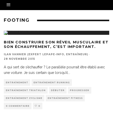
FOOTING
BIEN CONSTRUIRE SON RÉVEIL MUSCULAIRE ET
SON ÉCHAUFFEMENT, C’EST IMPORTANT.
ILAN VANNIER (EXPERT LEPAPE-INFO, ENTRAÎNEUR)
·
28 NOVEMBRE 2015
A qui sert de s’échauffer ? Le parallèle pourrait être établi avec
une voiture. Je suis certain que lorsqu’il
...
ENTRAÎNEMENT
ENTRAÎNEMENT RUNNING
ENTRAÎNEMENT TRIATHLON
DÉBUTER
PROGRESSER
ENTRAÎNEMENT CYCLISME
ENTRAÎNEMENT FITNESS
0 COMMENTAIRE
0