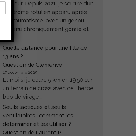
Bonjour, Depuis 2021, je souffre d’un
syndrome rotulien apparu après
un traumatisme, avec un genou
devenu chroniquement gonflé et
très...
Quelle distance pour une fille de
13 ans ?
Question de Clémence
17 décembre 2025
Et moi si je cours 5 km en 19.50 sur
un terrain de cross avec de l'herbe
bcp de virage...
Seuils lactiques et seuils
ventilatoires : comment les
déterminer et les utiliser ?
Question de Laurent P.