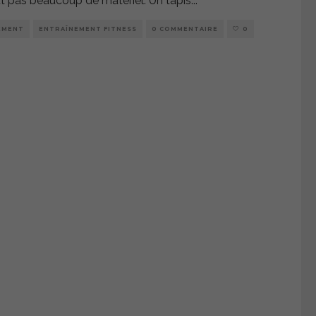
t pas beaucoup de matériel. Un tapis
...
EMENT
ENTRAÎNEMENT FITNESS
0 COMMENTAIRE
0