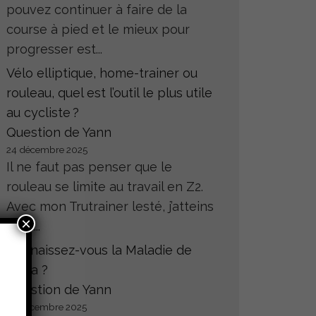
pouvez continuer à faire de la
course à pied et le mieux pour
progresser est...
Vélo elliptique, home-trainer ou
rouleau, quel est l’outil le plus utile
au cycliste ?
Question de Yann
24 décembre 2025
Il ne faut pas penser que le
rouleau se limite au travail en Z2.
Avec mon Trutrainer lesté, j’atteins
×
sans...
Connaissez-vous la Maladie de
Hoffa ?
Question de Yann
23 décembre 2025