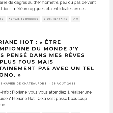
aine de degrés au thermomètre, peu ou pas de vent,
ditions météorologiques étaient idéales en ce
...
ITÉ
ACTUALITÉ RUNNING
0 COMMENTAIRE
0
RIANE HOT : « ÊTRE
MPIONNE DU MONDE J’Y
IS PENSÉ DANS MES RÊVES
 PLUS FOUS MAIS
TAINEMENT PAS AVEC UN TEL
ONO. »
IS-XAVIER DE CHATEAUFORT
·
28 AOÛT 2022
info : Floriane, vous vous attendiez à réaliser une
ourse ? Floriane Hot : Cela s’est passé beaucoup
que
...