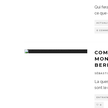
Qui fer
ce que 
ACTUAL
0 COMM
COM
MON
BER
SÉBASTI
La ques
sont le
ENTRAÎ
0