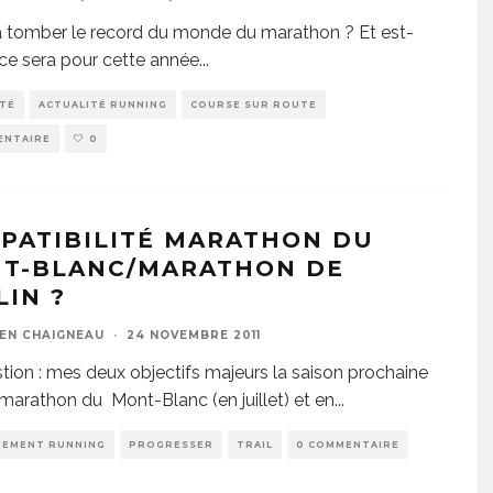
a tomber le record du monde du marathon ? Et est-
ce sera pour cette année
...
ITÉ
ACTUALITÉ RUNNING
COURSE SUR ROUTE
ENTAIRE
0
PATIBILITÉ MARATHON DU
T-BLANC/MARATHON DE
LIN ?
EN CHAIGNEAU
·
24 NOVEMBRE 2011
tion : mes deux objectifs majeurs la saison prochaine
 marathon du Mont-Blanc (en juillet) et en
...
NEMENT RUNNING
PROGRESSER
TRAIL
0 COMMENTAIRE