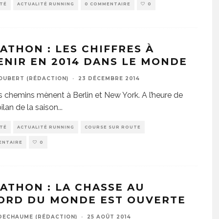
ITÉ
ACTUALITÉ RUNNING
0 COMMENTAIRE
0
ATHON : LES CHIFFRES À
ENIR EN 2014 DANS LE MONDE
JOUBERT (RÉDACTION)
·
23 DÉCEMBRE 2014
s chemins mènent à Berlin et New York. A l’heure de
 bilan de la saison
...
ITÉ
ACTUALITÉ RUNNING
COURSE SUR ROUTE
ENTAIRE
0
ATHON : LA CHASSE AU
ORD DU MONDE EST OUVERTE
DECHAUME (RÉDACTION)
·
25 AOÛT 2014