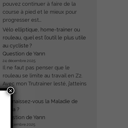
pouvez continuer à faire de la
course à pied et le mieux pour
progresser est...
Vélo elliptique, home-trainer ou
rouleau, quel est l’outil le plus utile
au cycliste ?
Question de Yann
24 décembre 2025
Il ne faut pas penser que le
rouleau se limite au travail en Z2.
Avec mon Trutrainer lesté, j’atteins
×
sans...
Connaissez-vous la Maladie de
Hoffa ?
Question de Yann
23 décembre 2025