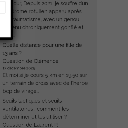
Bonjour, Depuis 2021, je souffre d’un
syndrome rotulien apparu après
un traumatisme, avec un genou
devenu chroniquement gonflé et
très...
Quelle distance pour une fille de
13 ans ?
Question de Clémence
17 décembre 2025
Et moi si je cours 5 km en 19.50 sur
un terrain de cross avec de l'herbe
bcp de virage...
Seuils lactiques et seuils
ventilatoires : comment les
déterminer et les utiliser ?
Question de Laurent P.