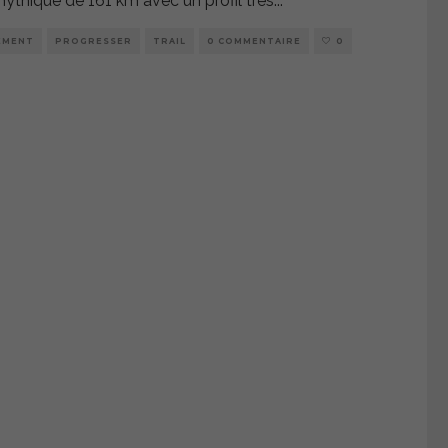
ythique de 161 km avec un profil très
...
EMENT
PROGRESSER
TRAIL
0 COMMENTAIRE
0