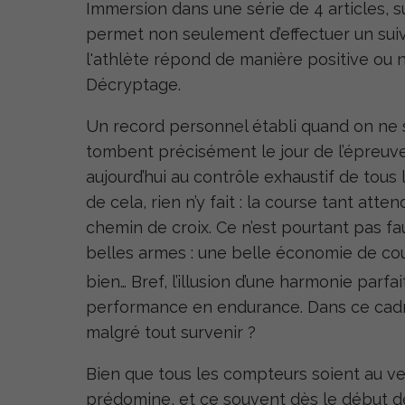
Immersion dans une série de 4 articles, su
permet non seulement d’effectuer un suivi
l'athlète répond de manière positive ou 
Décryptage.
Un record personnel établi quand on ne s
tombent précisément le jour de l’épreuve
aujourd’hui au contrôle exhaustif de tous
de cela, rien n’y fait : la course tant at
chemin de croix. Ce n’est pourtant pas fa
belles armes : une belle économie de co
bien… Bref, l’illusion d’une harmonie par
performance en endurance. Dans ce cadre,
malgré tout survenir ?
Bien que tous les compteurs soient au ver
prédomine, et ce souvent dès le début d