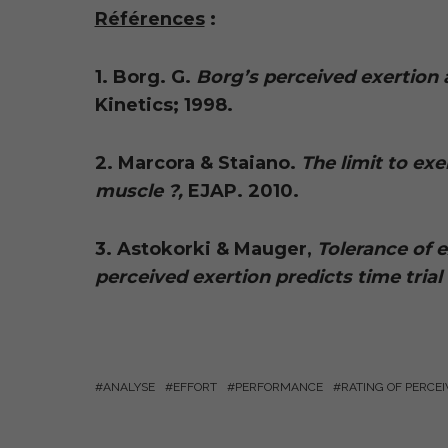
Références
:
1. Borg. G.
Borg’s perceived exertion 
Kinetics; 1998.
2. Marcora & Staiano.
The limit to ex
muscle ?,
EJAP. 2010.
3. Astokorki & Mauger,
Tolerance of e
perceived exertion predicts time tria
ANALYSE
EFFORT
PERFORMANCE
RATING OF PERCEI