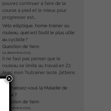
pouvez continuer à faire de la
course à pied et le mieux pour
progresser est...
Vélo elliptique, home-trainer ou
rouleau, quel est l’outil le plus utile
au cycliste ?
Question de Yann
24 décembre 2025
Il ne faut pas penser que le
rouleau se limite au travail en Z2.
Avec mon Trutrainer lesté, j’atteins
×
sans...
Connaissez-vous la Maladie de
Hoffa ?
Question de Yann
23 décembre 2025