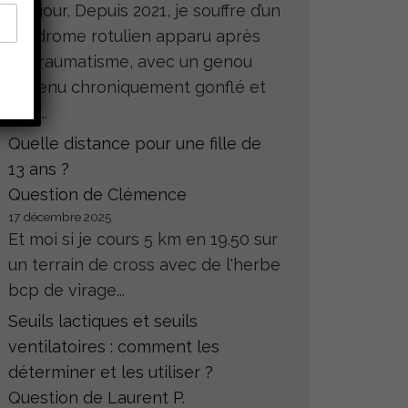
Bonjour, Depuis 2021, je souffre d’un
syndrome rotulien apparu après
un traumatisme, avec un genou
devenu chroniquement gonflé et
très...
Quelle distance pour une fille de
13 ans ?
Question de Clémence
17 décembre 2025
Et moi si je cours 5 km en 19.50 sur
un terrain de cross avec de l'herbe
bcp de virage...
Seuils lactiques et seuils
ventilatoires : comment les
déterminer et les utiliser ?
Question de Laurent P.