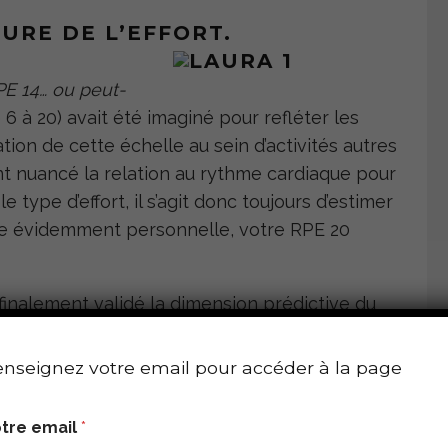
URE DE L’EFFORT.
PE 14… ou peut-
 6 à 20) avait été imaginé pour refléter les
sation de cette échelle au sein d’activités autres
t nuancé la relation au rythme cardiaque pour
 type d’effort, il s’agit donc toujours d’estimer
este évidemment personnelle, votre RPE 20
 finalement validé la dimension prédictive du
alors paraître anodin. En effet, il apparaît
urs RPE, la capacité à soutenir l’exercice
nseignez votre email pour accéder à la page
ndissociable que l’on perçoit d’ailleurs assez
 l’on a misé un peu trop haut sur l’allure de la
tre email
*
aînement devient affaire de négociation avec