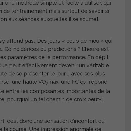
r une méthode simple et facile à utiliser, qui
 de l’entraînement mais surtout de savoir si
non aux séances auxquelles il se soumet.
’y attend pas… Des jours « coup de mou » qui
… Coïncidences ou prédictions ? L’heure est
 les paramètres de la performance. En dépit
tendue peut effectivement devenir un véritable
ute de se présenter le jour J avec ses plus
urse, une haute VO
max, une FC qui répond
2
faite entre les composantes importantes de la
 pourquoi un tel chemin de croix peut-il
t, c’est donc une sensation d’inconfort qui
e la course. Une impression anormale de