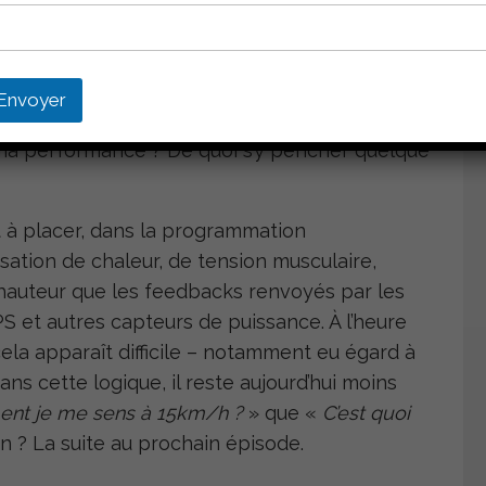
ouveauté et de l’intérêt, c’est lorsque l’on
able à prédire la performance que les sacro-
entilatoires – un résultat démontré pour le
Envoyer
3
min) et moyennes (~30min) durées
. Mon
r ma performance ? De quoi s’y pencher quelque
t à placer, dans la programmation
sation de chaleur, de tension musculaire,
 hauteur que les feedbacks renvoyés par les
S et autres capteurs de puissance. À l’heure
la apparaît difficile – notamment eu égard à
ans cette logique, il reste aujourd’hui moins
nt je me sens à 15km/h ?
» que «
C’est quoi
son ? La suite au prochain épisode.