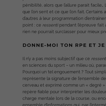
pénibilité, alors que l’allure parait facil
que l’on sent et ce que l’on fait. Certains
d’autres à leur programmation d’entraîne
point : ce
ressenti
pendant l’épreuve fait 
rien ne pourrait surclasser pour mieux pr
DONNE-MOI TON RPE ET JE 
Il n’y a pas moins subjectif que ce
ressent
en sciences du sport – un milieu où, parad
Pourquoi un tel engouement ? Tout simple
représente la signature de l’ensemble de
cerveau et exprimé comme un « degré » de 
repère fiable pour interpréter les douleur
charge mentale lors de la course, ou enc
ensemble d’informations qui, par l’interm