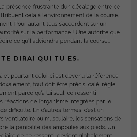
e… La présence frustrante d’un décalage entre ce
 attribuent cela à l’environnement de la course,
ment. Pour autant tous s’accordent sur un
autorité sur la performance ! Une autorité que
édire ce qu’il adviendra pendant la course…
TE DIRAI QUI TU ES.
i
, et pourtant celui-ci est devenu la référence
oxalement, tout doit être précis, calé, réglé.
ment parce qu’à lui seul, ce ressenti
s réactions de l’organisme intégrées par le
difficulté. En d’autres termes, c’est un
s ventilatoire ou musculaire, les sensations de
ore la pénibilité des ampoules aux pieds. Un
édiaire de ce ressenti, devient globalement