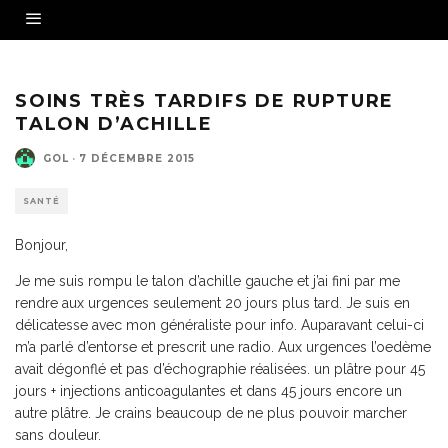
SOINS TRÈS TARDIFS DE RUPTURE
TALON D’ACHILLE
GOL
·
7 DÉCEMBRE 2015
SANTÉ
Bonjour,
Je me suis rompu le talon d’achille gauche et j’ai fini par me
rendre aux urgences seulement 20 jours plus tard. Je suis en
délicatesse avec mon généraliste pour info. Auparavant celui-ci
m’a parlé d’entorse et prescrit une radio. Aux urgences l’oedème
avait dégonflé et pas d’échographie réalisées. un plâtre pour 45
jours + injections anticoagulantes et dans 45 jours encore un
autre plâtre. Je crains beaucoup de ne plus pouvoir marcher
sans douleur.