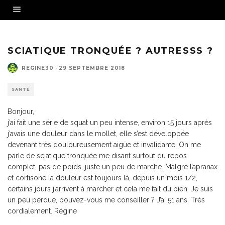
SCIATIQUE TRONQUÉE ? AUTRESSS ?
REGINE30
·
29 SEPTEMBRE 2018
SANTÉ
Bonjour,
j’ai fait une série de squat un peu intense, environ 15 jours après
j’avais une douleur dans le mollet, elle s’est développée
devenant très douloureusement aigüe et invalidante. On me
parle de sciatique tronquée me disant surtout du repos
complet, pas de poids, juste un peu de marche. Malgré l’apranax
et cortisone la douleur est toujours là, depuis un mois 1/2,
certains jours j’arrivent à marcher et cela me fait du bien. Je suis
un peu perdue, pouvez-vous me conseiller ? J’ai 51 ans. Très
cordialement. Régine