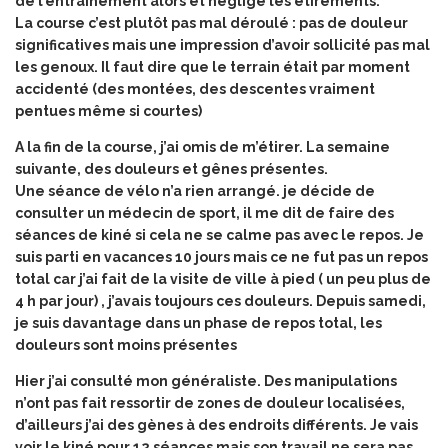
de l’entrainement alors et négligé les étirements.
La course c’est plutôt pas mal déroulé : pas de douleur
significatives mais une impression d’avoir sollicité pas mal
les genoux. Il faut dire que le terrain était par moment
accidenté (des montées, des descentes vraiment
pentues même si courtes)
A la fin de la course, j’ai omis de m’étirer. La semaine
suivante, des douleurs et gênes présentes.
Une séance de vélo n’a rien arrangé. je décide de
consulter un médecin de sport, il me dit de faire des
séances de kiné si cela ne se calme pas avec le repos. Je
suis parti en vacances 10 jours mais ce ne fut pas un repos
total car j’ai fait de la visite de ville à pied ( un peu plus de
4 h par jour) , j’avais toujours ces douleurs. Depuis samedi,
je suis davantage dans un phase de repos total, les
douleurs sont moins présentes
Hier j’ai consulté mon généraliste. Des manipulations
n’ont pas fait ressortir de zones de douleur localisées,
d’ailleurs j’ai des gènes à des endroits différents. Je vais
voir le kiné pour 12 séances mais son travail ne sera pas