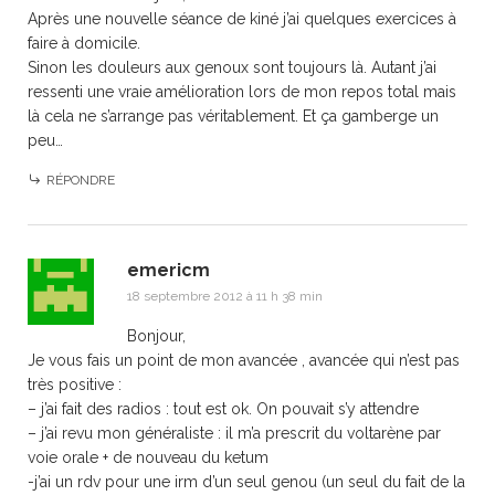
Après une nouvelle séance de kiné j’ai quelques exercices à
faire à domicile.
Sinon les douleurs aux genoux sont toujours là. Autant j’ai
ressenti une vraie amélioration lors de mon repos total mais
là cela ne s’arrange pas véritablement. Et ça gamberge un
peu…
RÉPONDRE
emericm
18 septembre 2012 à 11 h 38 min
Bonjour,
Je vous fais un point de mon avancée , avancée qui n’est pas
très positive :
– j’ai fait des radios : tout est ok. On pouvait s’y attendre
– j’ai revu mon généraliste : il m’a prescrit du voltarène par
voie orale + de nouveau du ketum
-j’ai un rdv pour une irm d’un seul genou (un seul du fait de la