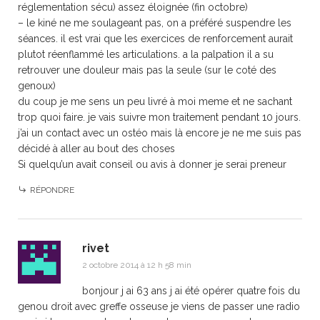
réglementation sécu) assez éloignée (fin octobre)
– le kiné ne me soulageant pas, on a préféré suspendre les
séances. il est vrai que les exercices de renforcement aurait
plutot réenflammé les articulations. a la palpation il a su
retrouver une douleur mais pas la seule (sur le coté des
genoux)
du coup je me sens un peu livré à moi meme et ne sachant
trop quoi faire. je vais suivre mon traitement pendant 10 jours.
j’ai un contact avec un ostéo mais là encore je ne me suis pas
décidé à aller au bout des choses
Si quelqu’un avait conseil ou avis à donner je serai preneur
RÉPONDRE
rivet
2 octobre 2014 à 12 h 58 min
bonjour j ai 63 ans j ai été opérer quatre fois du
genou droit avec greffe osseuse je viens de passer une radio