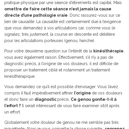
pratique physique par une séance d’étirements est capital. Mais
omettre de faire cette séance n’est jamais la cause
directe d’une pathologie vraie
. Donc rassurez-vous sur ce
lien de causalité. La causalité est certainement due à l’exigence
que vous demandez à vos articulations car, comme vous le
signalez, très justement, la course en descente est délétère
pour les articulations porteuses (genou, hanche).
Pour votre deuxième question sur l’intérêt de la
kinésithérapie
,
vous avez également raison. Effectivement, s’il n’y a pas de
diagnostic précis, à l’origine de vos douleurs, il est difficile de
proposer un traitement ciblé et notamment un traitement
kinésithérapique.
Vous demandez ce qu’il est possible d’envisager. Vous l’avez
compris il faut impérativement affiner
l’origine
de vos douleurs
et donc faire un
diagnostic
précis.
Ce genou gonfle-t-il à
l’effort ?
Il serait intéressant de vous faire examiner sitôt après
un effort.
Globalement votre douleur de genou ne me semble pas très
inquiétante. Alors je vous conseille la chose suivante :
reprenez