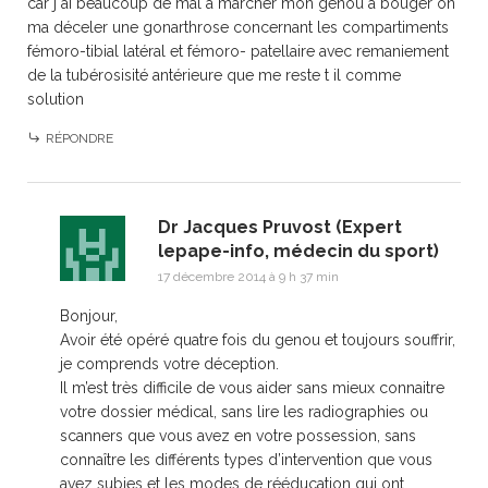
car j ai beaucoup de mal a marcher mon genou a bouger on
ma déceler une gonarthrose concernant les compartiments
fémoro-tibial latéral et fémoro- patellaire avec remaniement
de la tubérosisité antérieure que me reste t il comme
solution
RÉPONDRE
Dr Jacques Pruvost (Expert
lepape-info, médecin du sport)
17 décembre 2014 à 9 h 37 min
Bonjour,
Avoir été opéré quatre fois du genou et toujours souffrir,
je comprends votre déception.
Il m’est très difficile de vous aider sans mieux connaitre
votre dossier médical, sans lire les radiographies ou
scanners que vous avez en votre possession, sans
connaître les différents types d’intervention que vous
avez subies et les modes de rééducation qui ont