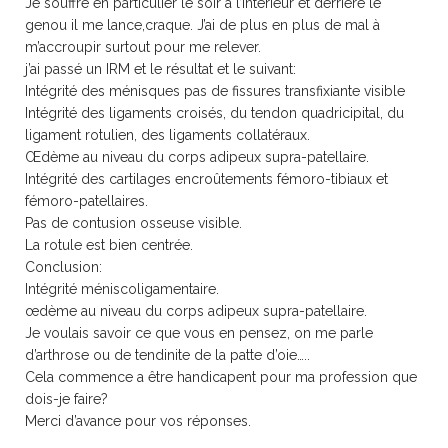
Je souffre en particulier le soir a l’intérieur et derrière le
genou il me lance,craque. J’ai de plus en plus de mal à
m’accroupir surtout pour me relever.
j’ai passé un IRM et le résultat et le suivant:
Intégrité des ménisques pas de fissures transfixiante visible
Intégrité des ligaments croisés, du tendon quadricipital, du
ligament rotulien, des ligaments collatéraux.
Œdème au niveau du corps adipeux supra-patellaire.
Intégrité des cartilages encroûtements fémoro-tibiaux et
fémoro-patellaires.
Pas de contusion osseuse visible.
La rotule est bien centrée.
Conclusion:
Intégrité méniscoligamentaire.
œdème au niveau du corps adipeux supra-patellaire.
Je voulais savoir ce que vous en pensez, on me parle
d’arthrose ou de tendinite de la patte d’oie…..
Cela commence a être handicapent pour ma profession que
dois-je faire?
Merci d’avance pour vos réponses.