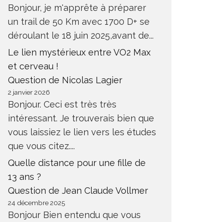
Bonjour, je m'apprête à préparer
un trail de 50 Km avec 1700 D+ se
déroulant le 18 juin 2025,avant de...
Le lien mystérieux entre VO2 Max
et cerveau !
Question de Nicolas Lagier
2 janvier 2026
Bonjour. Ceci est très très
intéressant. Je trouverais bien que
vous laissiez le lien vers les études
que vous citez....
Quelle distance pour une fille de
13 ans ?
Question de Jean Claude Vollmer
24 décembre 2025
REPRISE ENTRAINEMENT APRÈS
COMMEN
Bonjour Bien entendu que vous
CHIRURGIE INGUINALE
DOULEU