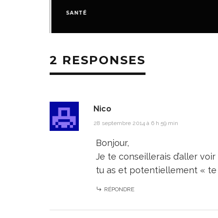
SANTÉ
2 RESPONSES
Nico
28 septembre 2014 à 6 h 59 min
Bonjour,
Je te conseillerais d’aller voi
tu as et potentiellement « te
RÉPONDRE