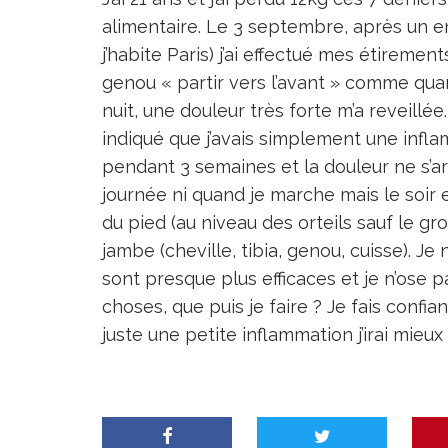
alimentaire. Le 3 septembre, après un e
j’habite Paris) j’ai effectué mes étireme
genou « partir vers l’avant » comme qua
nuit, une douleur très forte m’a reveillée
indiqué que j’avais simplement une infla
pendant 3 semaines et la douleur ne s’arr
journée ni quand je marche mais le soir e
du pied (au niveau des orteils sauf le gr
jambe (cheville, tibia, genou, cuisse). Je 
sont presque plus efficaces et je n’ose 
choses, que puis je faire ? Je fais confi
juste une petite inflammation j’irai mieux 