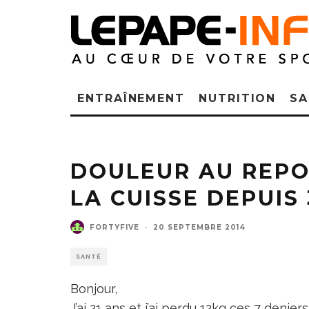
ENTRAÎNEMENT
NUTRITION
SA
DOULEUR AU REPOS
LA CUISSE DEPUIS
FORTYFIVE
·
20 SEPTEMBRE 2014
SANTÉ
Bonjour,
J’ai 21 ans et j’ai perdu 12kg ces 7 denie