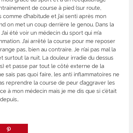
ntrainement de course à pied (sur route,
nts comme d’habitude et j’ai senti après mon
nd on met un coup derrière le genou. Dans la
. J’ai été voir un médecin du sport qui m’a
mmation. J’ai arrêté la course pour me reposer
ange pas, bien au contraire. Je n’ai pas mal la
t surtout la nuit. La douleur irradie du dessus
os) et passe par tout le côté externe de la
ne sais pas quoi faire, les anti inflammatoires ne
pas reprendre la course de peur d’aggraver les
ance à mon médecin mais je me dis que si c’était
depuis..