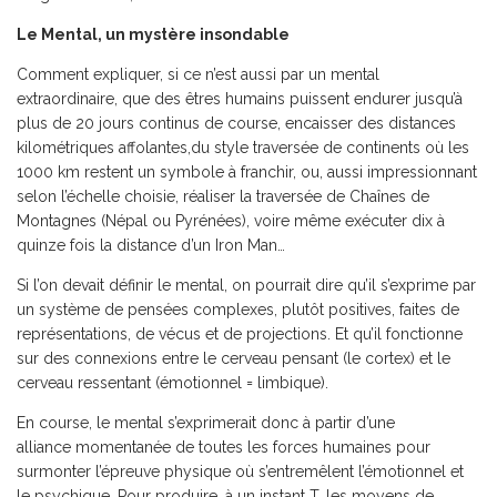
Le Mental, un mystère insondable
Comment expliquer, si ce n’est aussi par un mental
extraordinaire, que des êtres humains puissent endurer jusqu’à
plus de 20 jours continus de course, encaisser des distances
kilométriques affolantes,du style traversée de continents où les
1000 km restent un symbole à franchir, ou, aussi impressionnant
selon l’échelle choisie, réaliser la traversée de Chaînes de
Montagnes (Népal ou Pyrénées), voire même exécuter dix à
quinze fois la distance d’un Iron Man…
Si l’on devait définir le mental, on pourrait dire qu’il s’exprime par
un système de pensées complexes, plutôt positives, faites de
représentations, de vécus et de projections. Et qu’il fonctionne
sur des connexions entre le cerveau pensant (le cortex) et le
cerveau ressentant (émotionnel = limbique).
En course, le mental s’exprimerait donc à partir d’une
alliance momentanée de toutes les forces humaines pour
surmonter l’épreuve physique où s’entremêlent l’émotionnel et
le psychique. Pour produire, à un instant T, les moyens de