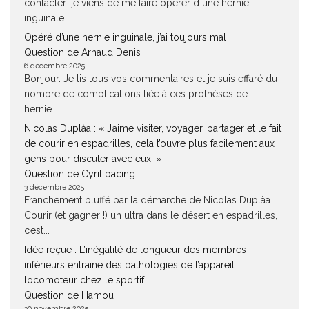
contacter ,je viens de me faire opérer d une hernie
inguinale....
Opéré d’une hernie inguinale, j’ai toujours mal !
Question de Arnaud Denis
6 décembre 2025
Bonjour. Je lis tous vos commentaires et je suis effaré du
nombre de complications liée à ces prothèses de
hernie....
Nicolas Duplàa : « J’aime visiter, voyager, partager et le fait
de courir en espadrilles, cela t’ouvre plus facilement aux
gens pour discuter avec eux. »
Question de Cyril pacing
3 décembre 2025
Franchement bluffé par la démarche de Nicolas Duplàa.
Courir (et gagner !) un ultra dans le désert en espadrilles,
c’est...
Idée reçue : L’inégalité de longueur des membres
inférieurs entraine des pathologies de l’appareil
locomoteur chez le sportif
Question de Hamou
30 novembre 2025