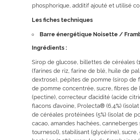
phosphorique, additif ajouté et utilisé c
Les fiches techniques
Barre énergétique Noisette / Fram
Ingrédients :
Sirop de glucose, billettes de céréales (
(farines de riz, farine de blé, huile de p
dextrose), pépites de pomme (sirop de f
de pomme concentrée, sucre, fibres de bl
(pectine), correcteur d’acidité (acide ci
flacons d’avoine, Prolecta® (6,4%) (isolat
de céréales protéinées (5%) (isolat de poi
cacao, amandes hachées, canneberges s
tournesol), stabilisant (glycérine), sucre