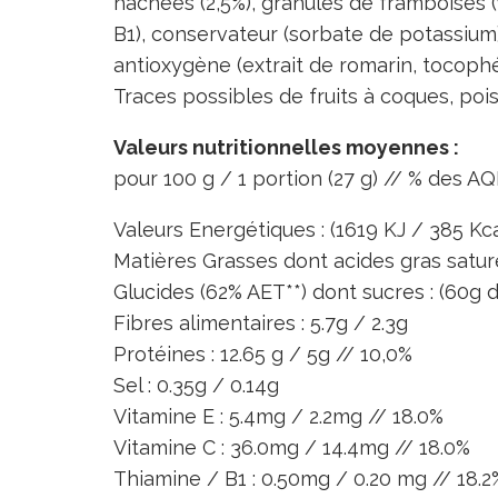
hachées (2,5%), granules de framboises (1,
B1), conservateur (sorbate de potassium), 
antioxygène (extrait de romarin, tocophér
Traces possibles de fruits à coques, poi
Valeurs nutritionnelles moyennes :
pour 100 g / 1 portion (27 g) // % des AQ
Valeurs Energétiques : (1619 KJ / 385 Kca
Matières Grasses dont acides gras saturés 
Glucides (62% AET**) dont sucres : (60g d
Fibres alimentaires : 5.7g / 2.3g
Protéines : 12.65 g / 5g // 10,0%
Sel : 0.35g / 0.14g
Vitamine E : 5.4mg / 2.2mg // 18.0%
Vitamine C : 36.0mg / 14.4mg // 18.0%
Thiamine / B1 : 0.50mg / 0.20 mg // 18.2