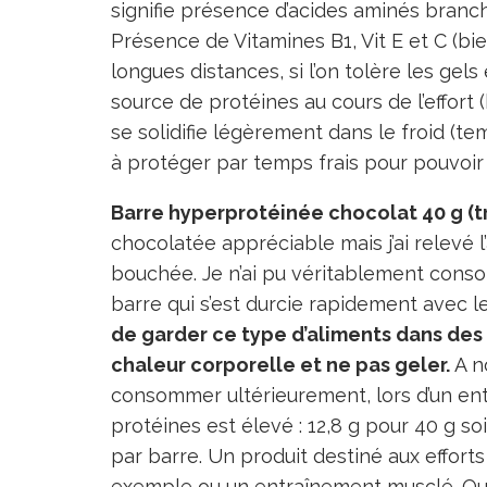
signifie présence d’acides aminés branché
Présence de Vitamines B1, Vit E et C (bie
longues distances, si l’on tolère les gel
source de protéines au cours de l’effort
se solidifie légèrement dans le froid (te
à protéger par temps frais pour pouvoi
Barre hyperprotéinée chocolat 40 g (t
chocolatée appréciable mais j’ai relevé
bouchée. Je n’ai pu véritablement conso
barre qui s’est durcie rapidement avec le 
de garder ce type d’aliments dans des 
chaleur corporelle et ne pas geler.
A no
consommer ultérieurement, lors d’un entr
protéines est élevé : 12,8 g pour 40 g so
par barre. Un produit destiné aux efforts
exemple ou un entraînement musclé. Ou 