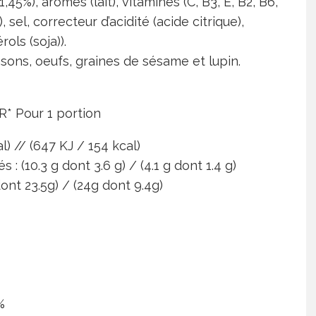
45%), arômes (lait), vitamines (C, B3, E, B2, B6,
sel, correcteur d’acidité (acide citrique),
ols (soja)).
ssons, oeufs, graines de sésame et lupin.
R* Pour 1 portion
l) // (647 KJ / 154 kcal)
: (10.3 g dont 3.6 g) / (4.1 g dont 1.4 g)
ont 23.5g) / (24g dont 9.4g)
%