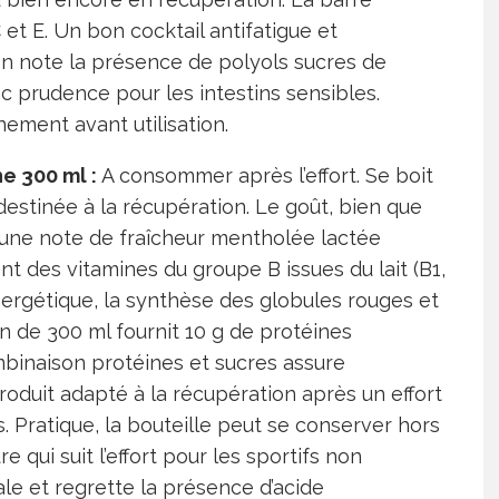
 et E. Un bon cocktail antifatigue et
, on note la présence de polyols sucres de
 prudence pour les intestins sensibles.
nement avant utilisation.
e 300 ml :
A consommer après l’effort. Se boit
e destinée à la récupération. Le goût, bien que
 une note de fraîcheur mentholée lactée
t des vitamines du groupe B issues du lait (B1,
ergétique, la synthèse des globules rouges et
on de 300 ml fournit 10 g de protéines
mbinaison protéines et sucres assure
produit adapté à la récupération après un effort
. Pratique, la bouteille peut se conserver hors
 qui suit l’effort pour les sportifs non
nale et regrette la présence d’acide