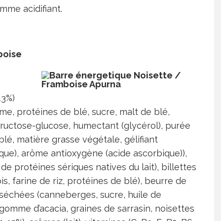
omme acidifiant.
boise
13%)
alme, protéines de blé, sucre, malt de blé,
ructose-glucose, humectant (glycérol), purée
é, matière grasse végétale, gélifiant
trique), arôme antioxygène (acide ascorbique)),
 de protéines sériques natives du lait), billettes
s, farine de riz, protéines de blé), beurre de
échées (canneberges, sucre, huile de
, gomme d’acacia, graines de sarrasin, noisettes