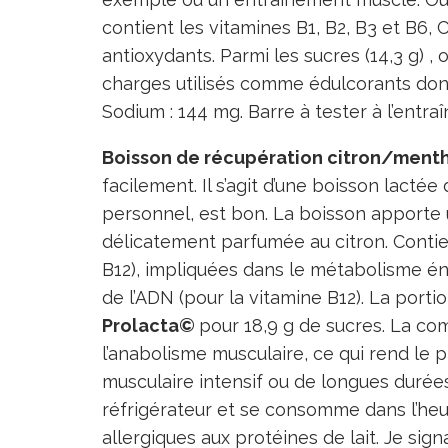
contient les vitamines B1, B2, B3 et B6, C
antioxydants. Parmi les sucres (14,3 g) 
charges utilisés comme édulcorants donc
Sodium : 144 mg. Barre à tester à l’entraî
Boisson de récupération citron/menth
facilement. Il s’agit d’une boisson lacté
personnel, est bon. La boisson apporte
délicatement parfumée au citron. Contien
B12), impliquées dans le métabolisme én
de l’ADN (pour la vitamine B12). La porti
Prolacta©
pour 18,9 g de sucres. La co
l’anabolisme musculaire, ce qui rend le 
musculaire intensif ou de longues durées
réfrigérateur et se consomme dans l’heure
allergiques aux protéines de lait. Je sig