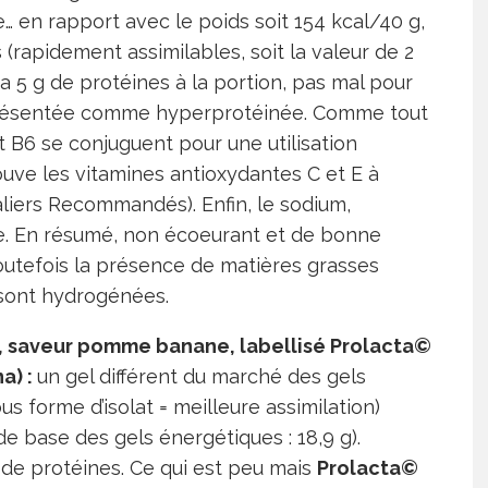
ine… en rapport avec le poids soit 154 kcal/40 g,
 (rapidement assimilables, soit la valeur de 2
a 5 g de protéines à la portion, pas mal pour
n présentée comme hyperprotéinée. Comme tout
 et B6 se conjuguent pour une utilisation
ouve les vitamines antioxydantes C et E à
liers Recommandés). Enfin, le sodium,
te. En résumé, non écoeurant et de bonne
toutefois la présence de matières grasses
 sont hydrogénées.
 g, saveur pomme banane, labellisé Prolacta©
a) :
un gel différent du marché des gels
us forme d’isolat = meilleure assimilation)
 de base des gels énergétiques : 18,9 g).
 g de protéines. Ce qui est peu mais
Prolacta©