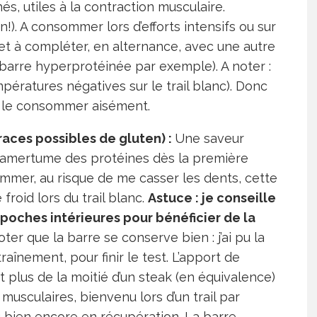
s, utiles à la contraction musculaire.
n!). A consommer lors d’efforts intensifs ou sur
s et à compléter, en alternance, avec une autre
 (barre hyperprotéinée par exemple). A noter :
mpératures négatives sur le trail blanc). Donc
r le consommer aisément.
races possibles de gluten) :
Une saveur
 l’amertume des protéines dès la première
mmer, au risque de me casser les dents, cette
froid lors du trail blanc.
Astuce : je conseille
poches intérieures pour bénéficier de la
ter que la barre se conserve bien : j’ai pu la
aînement, pour finir le test. L’apport de
it plus de la moitié d’un steak (en équivalence)
 musculaires, bienvenu lors d’un trail par
bien encore en récupération. La barre