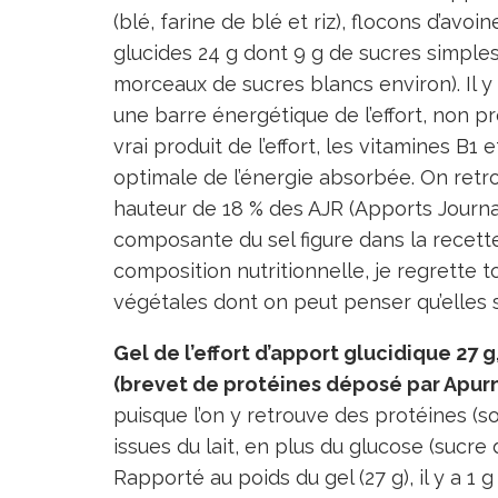
(blé, farine de blé et riz), flocons d’avo
glucides 24 g dont 9 g de sucres simples
morceaux de sucres blancs environ). Il y 
une barre énergétique de l’effort, no
vrai produit de l’effort, les vitamines B1
optimale de l’énergie absorbée. On retr
hauteur de 18 % des AJR (Apports Journa
composante du sel figure dans la recet
composition nutritionnelle, je regrette 
végétales dont on peut penser qu’elles
Gel de l’effort d’apport glucidique 27
(brevet de protéines déposé par Apurn
puisque l’on y retrouve des protéines (so
issues du lait, en plus du glucose (sucre
Rapporté au poids du gel (27 g), il y a 1