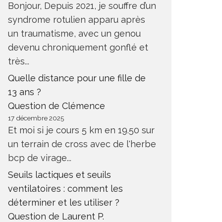
Bonjour, Depuis 2021, je souffre d’un
syndrome rotulien apparu après
un traumatisme, avec un genou
devenu chroniquement gonflé et
très...
TEST DE LA MONTRE POLAR
TEST D
GRIT X2 PRO
BROOKS
Quelle distance pour une fille de
13 ans ?
QUIPEMENT
TESTS PRODUITS
ACCESSOIRES
EQUIPEMEN
Question de Clémence
17 décembre 2025
Et moi si je cours 5 km en 19.50 sur
un terrain de cross avec de l'herbe
bcp de virage...
Seuils lactiques et seuils
ventilatoires : comment les
déterminer et les utiliser ?
Question de Laurent P.