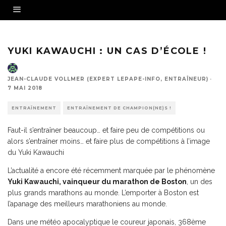
YUKI KAWAUCHI : UN CAS D’ÉCOLE !
JEAN-CLAUDE VOLLMER (EXPERT LEPAPE-INFO, ENTRAÎNEUR)
·
7 MAI 2018
ENTRAÎNEMENT
ENTRAÎNEMENT DE CHAMPION(NE)S !
Faut-il s’entraîner beaucoup… et faire peu de compétitions ou
alors s’entraîner moins… et faire plus de compétitions à l’image
du Yuki Kawauchi
L’actualité a encore été récemment marquée par le phénomène
Yuki Kawauchi, vainqueur du marathon de Boston
, un des
plus grands marathons au monde. L’emporter à Boston est
l’apanage des meilleurs marathoniens au monde.
Dans une météo apocalyptique le coureur japonais, 368ème