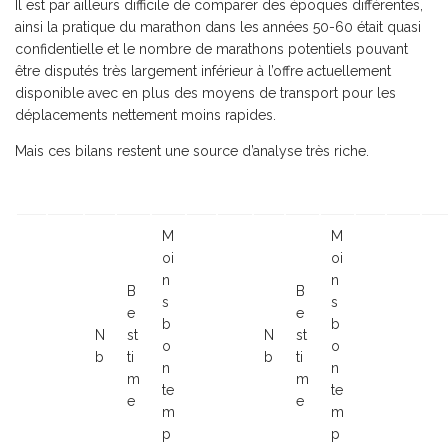
Il est par ailleurs difficile de comparer des époques différentes,
ainsi la pratique du marathon dans les années 50-60 était quasi
confidentielle et le nombre de marathons potentiels pouvant
être disputés très largement inférieur à l’offre actuellement
disponible avec en plus des moyens de transport pour les
déplacements nettement moins rapides.
Mais ces bilans restent une source d’analyse très riche.
M
M
oi
oi
n
n
B
B
s
s
e
e
b
b
N
st
N
st
o
o
b
ti
b
ti
n
n
m
m
te
te
e
e
m
m
p
p