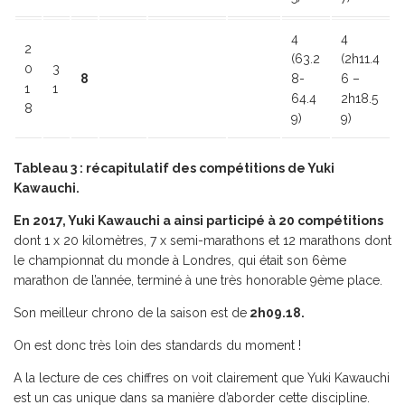
4
4
2
(63.2
(2h11.4
0
3
8
8-
6 –
1
1
64.4
2h18.5
8
9)
9)
Tableau 3 : récapitulatif des compétitions de Yuki
Kawauchi.
En 2017, Yuki Kawauchi a ainsi participé à 20 compétitions
dont 1 x 20 kilomètres, 7 x semi-marathons et 12 marathons dont
le championnat du monde à Londres, qui était son 6ème
marathon de l’année, terminé à une très honorable 9ème place.
Son meilleur chrono de la saison est de
2h09.18.
On est donc très loin des standards du moment !
A la lecture de ces chiffres on voit clairement que Yuki Kawauchi
est un cas unique dans sa manière d’aborder cette discipline.