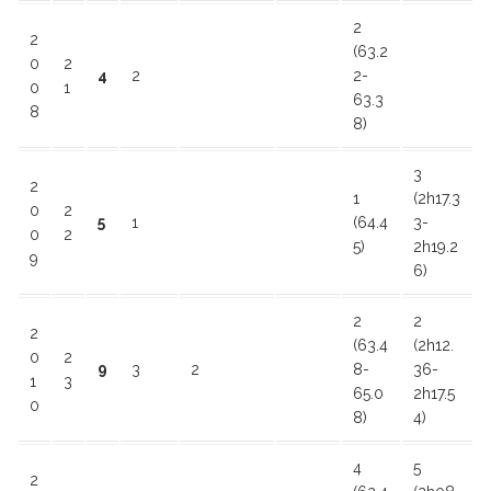
2
2
(63.2
0
2
4
2
2-
0
1
63.3
8
8)
3
2
1
(2h17.3
0
2
5
1
(64.4
3-
0
2
5)
2h19.2
9
6)
2
2
2
(63.4
(2h12.
0
2
9
3
2
8-
36-
1
3
65.0
2h17.5
0
8)
4)
4
5
2