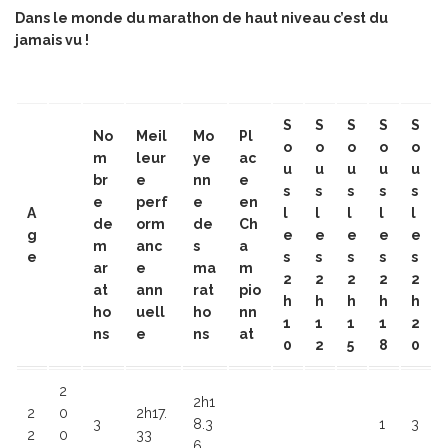
Dans le monde du marathon de haut niveau c’est du
jamais vu !
S
S
S
S
S
No
Meil
Mo
Pl
o
o
o
o
o
m
leur
ye
ac
u
u
u
u
u
br
e
nn
e
s
s
s
s
s
e
perf
e
en
A
l
l
l
l
l
de
orm
de
Ch
g
e
e
e
e
e
m
anc
s
a
e
s
s
s
s
s
ar
e
ma
m
2
2
2
2
2
at
ann
rat
pio
h
h
h
h
h
ho
uell
ho
nn
1
1
1
1
2
ns
e
ns
at
0
2
5
8
0
2
2h1
2
0
2h17.
3
8.3
1
3
2
0
33
6