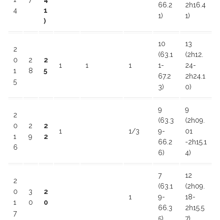
66.2
2h16.4
4
1
1)
1)
)
10
13
2
(63.1
(2h12.
0
2
2
1
1
1
1-
24-
1
8
5
67.2
2h24.1
5
3)
0)
9
9
2
(63.3
(2h09.
0
2
2
1
1/3
9-
01
1
9
2
66.2
-2h15.1
6
6)
4)
7
12
2
(63.1
(2h09.
0
3
2
1
9-
18-
1
0
0
66.3
2h15.5
7
5)
7)