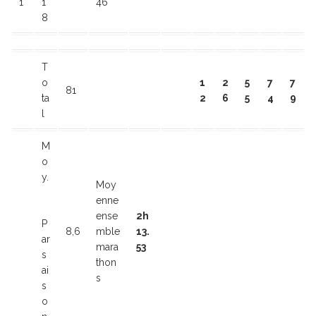
1
1
46
8
T
o
1
2
5
7
7
81
ta
2
6
5
4
9
l
M
o
y.
Moy
enne
ense
2h
P
8,6
mble
13.
ar
mara
53
s
thon
ai
s
s
o