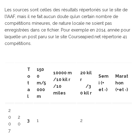
Les sources sont celles des résultats répertoriés sur le site de
l’IAAF, mais il ne fait aucun doute qu’un certain nombre de
compétitions mineures, de nature locale ne soient pas
enregistrées dans ce fichier. Pour exemple en 2014, année pour
laquelle un post paru sur le site Courseapied.net répertorie 41
compétitions.
T
150
10000 m
20 kil
o
0
Sem
Marat
/10 kil r
r
t
m/5
i (+
hon
/10
/3
a
000
et -)
(+et -)
miles
0 kil r
l
m
2
0
2
3
1
2
0
0
7