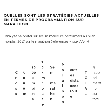
QUELLES SONT LES STRATÉGIES ACTUELLES
EN TERMES DE PROGRAMMATION SUR
MARATHON
L’analyse va porter sur les 10 meilleurs performers au bilan
mondial 2017 sur le marathon (références – site IAAF -)
1
M
10
0
Se
%
a
Autr
C
5
00
k
mi
T
rapp
r
es
r
0
0
m
–
O
ort
a
dista
o
0
m
r
ma
T
marat
t
nces
s
0
pi
o
rat
A
hon
h
rout
s
m
st
u
ho
L
sur
o
e
e
t
n
total
n
e