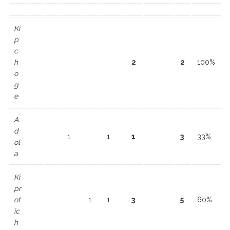
Ki
p
c
h
2
2
100%
o
g
e
A
d
1
1
1
3
33%
ol
a
Ki
pr
ot
1
1
3
5
60%
ic
h