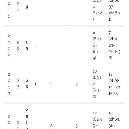
(62.4
(2h08.
0
2
9
0-
37-
1
4
67.12
2h16.1
1
)
1)
8
7
2
(62.1
(2h10.
0
2
1
4
8-
29-
1
5
9
66.1
2h18.3
2
9)
8)
10
2
11
(63.1
0
2
2
(2h08.
1
1
3
2-
1
6
6
14 -2h
65.5
3
15.35)
2)
2
12
13
2
9
(62.5
(2h09.
0
2
(
2
3
5 –
36-
1
7
4