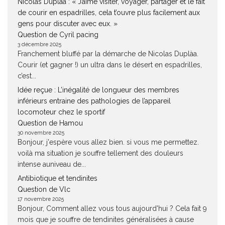
Nicolas Duplàa : « J’aime visiter, voyager, partager et le fait
de courir en espadrilles, cela t’ouvre plus facilement aux
gens pour discuter avec eux. »
Question de Cyril pacing
3 décembre 2025
Franchement bluffé par la démarche de Nicolas Duplàa.
Courir (et gagner !) un ultra dans le désert en espadrilles,
c’est...
Idée reçue : L’inégalité de longueur des membres
inférieurs entraine des pathologies de l’appareil
locomoteur chez le sportif
Question de Hamou
30 novembre 2025
Bonjour, j'espère vous allez bien. si vous me permettez.
voilà ma situation je souffre tellement des douleurs
intense auniveau de...
Antibiotique et tendinites
Question de Vlc
17 novembre 2025
Bonjour, Comment allez vous tous aujourd'hui ? Cela fait 9
mois que je souffre de tendinites généralisées à cause