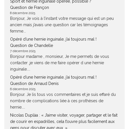
Sport et hernie inguinale opérée, possible ?
Question de Françon
8 décembre 2025
Bonjour, Je vois à l’instant votre message qui est un peu
ancien mais j’avais une question car les témoignages
femme...
Opéré d’une hernie inguinale, j’ai toujours mal !
Question de Chandelle
7 décembre 2025
Bonjour madame , monsieur, Je me permets de vous
contacter ,je viens de me faire opérer d une hernie
inguinale....
Opéré d’une hernie inguinale, j’ai toujours mal !
Question de Arnaud Denis
6 décembre 2025
Bonjour. Je lis tous vos commentaires et je suis effaré du
nombre de complications liée à ces prothèses de
hernie....
Nicolas Duplàa : « J’aime visiter, voyager, partager et le fait
de courir en espadrilles, cela t’ouvre plus facilement aux
gens pour discuter avec eux. »