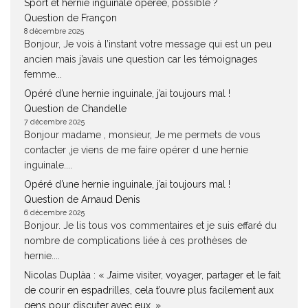
Sport et hernie inguinale opérée, possible ?
Question de Françon
8 décembre 2025
Bonjour, Je vois à l’instant votre message qui est un peu
ancien mais j’avais une question car les témoignages
femme...
Opéré d’une hernie inguinale, j’ai toujours mal !
Question de Chandelle
7 décembre 2025
Bonjour madame , monsieur, Je me permets de vous
contacter ,je viens de me faire opérer d une hernie
inguinale....
Opéré d’une hernie inguinale, j’ai toujours mal !
Question de Arnaud Denis
6 décembre 2025
Bonjour. Je lis tous vos commentaires et je suis effaré du
nombre de complications liée à ces prothèses de
hernie....
Nicolas Duplàa : « J’aime visiter, voyager, partager et le fait
de courir en espadrilles, cela t’ouvre plus facilement aux
gens pour discuter avec eux. »