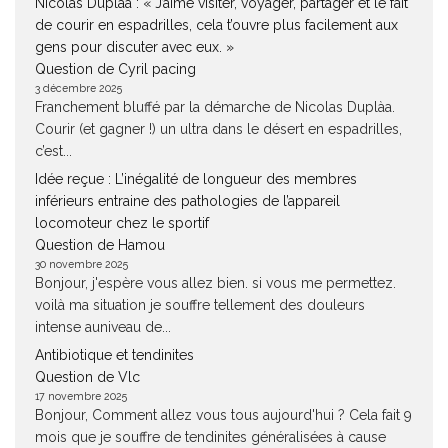
Nicolas Duplàa : « J’aime visiter, voyager, partager et le fait
de courir en espadrilles, cela t’ouvre plus facilement aux
gens pour discuter avec eux. »
Question de Cyril pacing
3 décembre 2025
Franchement bluffé par la démarche de Nicolas Duplàa.
Courir (et gagner !) un ultra dans le désert en espadrilles,
c’est...
Idée reçue : L’inégalité de longueur des membres
inférieurs entraine des pathologies de l’appareil
locomoteur chez le sportif
Question de Hamou
30 novembre 2025
Bonjour, j'espère vous allez bien. si vous me permettez.
voilà ma situation je souffre tellement des douleurs
intense auniveau de...
Antibiotique et tendinites
Question de Vlc
17 novembre 2025
Bonjour, Comment allez vous tous aujourd'hui ? Cela fait 9
mois que je souffre de tendinites généralisées à cause