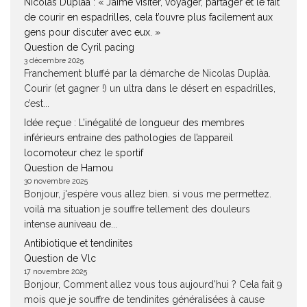
Nicolas Duplàa : « J’aime visiter, voyager, partager et le fait
de courir en espadrilles, cela t’ouvre plus facilement aux
gens pour discuter avec eux. »
Question de Cyril pacing
3 décembre 2025
Franchement bluffé par la démarche de Nicolas Duplàa.
Courir (et gagner !) un ultra dans le désert en espadrilles,
c’est...
Idée reçue : L’inégalité de longueur des membres
inférieurs entraine des pathologies de l’appareil
locomoteur chez le sportif
Question de Hamou
30 novembre 2025
Bonjour, j'espère vous allez bien. si vous me permettez.
voilà ma situation je souffre tellement des douleurs
intense auniveau de...
Antibiotique et tendinites
Question de Vlc
17 novembre 2025
Bonjour, Comment allez vous tous aujourd'hui ? Cela fait 9
mois que je souffre de tendinites généralisées à cause