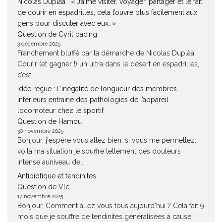
Nicolas Duplàa : « J’aime visiter, voyager, partager et le fait
de courir en espadrilles, cela t’ouvre plus facilement aux
gens pour discuter avec eux. »
Question de Cyril pacing
3 décembre 2025
Franchement bluffé par la démarche de Nicolas Duplàa.
Courir (et gagner !) un ultra dans le désert en espadrilles,
c’est...
Idée reçue : L’inégalité de longueur des membres
inférieurs entraine des pathologies de l’appareil
locomoteur chez le sportif
Question de Hamou
30 novembre 2025
Bonjour, j'espère vous allez bien. si vous me permettez.
voilà ma situation je souffre tellement des douleurs
intense auniveau de...
Antibiotique et tendinites
Question de Vlc
17 novembre 2025
Bonjour, Comment allez vous tous aujourd'hui ? Cela fait 9
mois que je souffre de tendinites généralisées à cause