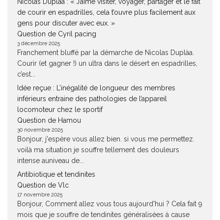
Nicolas Duplàa : « J’aime visiter, voyager, partager et le fait
de courir en espadrilles, cela t’ouvre plus facilement aux
gens pour discuter avec eux. »
Question de Cyril pacing
3 décembre 2025
Franchement bluffé par la démarche de Nicolas Duplàa.
Courir (et gagner !) un ultra dans le désert en espadrilles,
c’est...
Idée reçue : L’inégalité de longueur des membres
inférieurs entraine des pathologies de l’appareil
locomoteur chez le sportif
Question de Hamou
30 novembre 2025
Bonjour, j'espère vous allez bien. si vous me permettez.
voilà ma situation je souffre tellement des douleurs
intense auniveau de...
Antibiotique et tendinites
Question de Vlc
17 novembre 2025
Bonjour, Comment allez vous tous aujourd'hui ? Cela fait 9
mois que je souffre de tendinites généralisées à cause