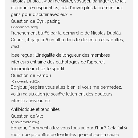
Nicolas Duplàa : « J’aime visiter, voyager, partager et le fait
de courir en espadrilles, cela t’ouvre plus facilement aux
gens pour discuter avec eux. »
Question de Cyril pacing
3 décembre 2025
Franchement bluffé par la démarche de Nicolas Duplàa.
Courir (et gagner !) un ultra dans le désert en espadrilles,
c’est...
Idée reçue : L’inégalité de longueur des membres
inférieurs entraine des pathologies de l’appareil
locomoteur chez le sportif
Question de Hamou
30 novembre 2025
Bonjour, j'espère vous allez bien. si vous me permettez.
voilà ma situation je souffre tellement des douleurs
intense auniveau de...
Antibiotique et tendinites
Question de Vlc
17 novembre 2025
Bonjour, Comment allez vous tous aujourd'hui ? Cela fait 9
mois que je souffre de tendinites généralisées à cause