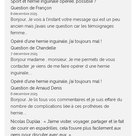
Sport et hernie inguinale opérée, possible ?
Question de Françon
8 décembre 2025
Bonjour, Je vois à l’instant votre message qui est un peu
ancien mais j’avais une question car les témoignages
femme...
Opéré d’une hernie inguinale, j’ai toujours mal !
Question de Chandelle
7 décembre 2025
Bonjour madame , monsieur, Je me permets de vous
contacter ,je viens de me faire opérer d une hernie
inguinale....
Opéré d’une hernie inguinale, j’ai toujours mal !
Question de Arnaud Denis
6 décembre 2025
Bonjour. Je lis tous vos commentaires et je suis effaré du
nombre de complications liée à ces prothèses de
hernie....
Nicolas Duplàa : « J’aime visiter, voyager, partager et le fait
de courir en espadrilles, cela t’ouvre plus facilement aux
gens pour discuter avec eux. »