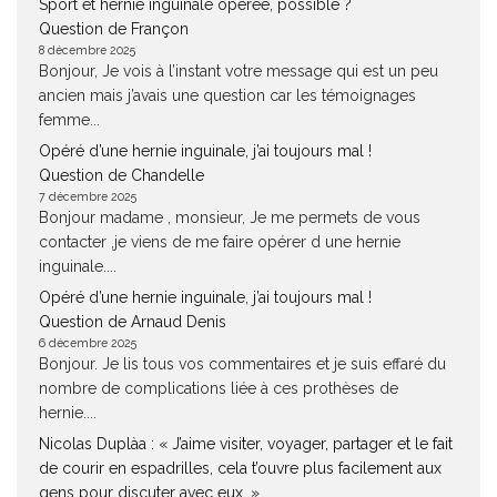
Sport et hernie inguinale opérée, possible ?
Question de Françon
8 décembre 2025
Bonjour, Je vois à l’instant votre message qui est un peu
ancien mais j’avais une question car les témoignages
femme...
Opéré d’une hernie inguinale, j’ai toujours mal !
Question de Chandelle
7 décembre 2025
Bonjour madame , monsieur, Je me permets de vous
contacter ,je viens de me faire opérer d une hernie
inguinale....
Opéré d’une hernie inguinale, j’ai toujours mal !
Question de Arnaud Denis
6 décembre 2025
Bonjour. Je lis tous vos commentaires et je suis effaré du
nombre de complications liée à ces prothèses de
hernie....
Nicolas Duplàa : « J’aime visiter, voyager, partager et le fait
de courir en espadrilles, cela t’ouvre plus facilement aux
gens pour discuter avec eux. »