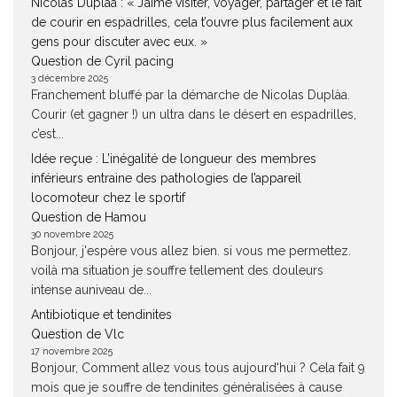
Nicolas Duplàa : « J’aime visiter, voyager, partager et le fait
de courir en espadrilles, cela t’ouvre plus facilement aux
gens pour discuter avec eux. »
Question de Cyril pacing
3 décembre 2025
Franchement bluffé par la démarche de Nicolas Duplàa.
Courir (et gagner !) un ultra dans le désert en espadrilles,
c’est...
Idée reçue : L’inégalité de longueur des membres
inférieurs entraine des pathologies de l’appareil
locomoteur chez le sportif
Question de Hamou
30 novembre 2025
Bonjour, j'espère vous allez bien. si vous me permettez.
voilà ma situation je souffre tellement des douleurs
intense auniveau de...
Antibiotique et tendinites
Question de Vlc
17 novembre 2025
Bonjour, Comment allez vous tous aujourd'hui ? Cela fait 9
mois que je souffre de tendinites généralisées à cause