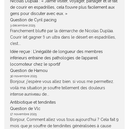
Nicolas Duplàa : « J’aime visiter, voyager, partager et le fait
de courir en espadrilles, cela t’ouvre plus facilement aux
gens pour discuter avec eux. »
Question de Cyril pacing
3 décembre 2025
Franchement bluffé par la démarche de Nicolas Duplàa.
Courir (et gagner !) un ultra dans le désert en espadrilles,
c’est...
Idée reçue : L’inégalité de longueur des membres
inférieurs entraine des pathologies de l’appareil
locomoteur chez le sportif
Question de Hamou
30 novembre 2025
Bonjour, j'espère vous allez bien. si vous me permettez.
voilà ma situation je souffre tellement des douleurs
intense auniveau de...
Antibiotique et tendinites
Question de Vlc
17 novembre 2025
Bonjour, Comment allez vous tous aujourd'hui ? Cela fait 9
mois que je souffre de tendinites généralisées à cause