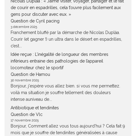
Nicolas Duplàa : « J’aime visiter, voyager, partager et le fait
de courir en espadrilles, cela t’ouvre plus facilement aux
gens pour discuter avec eux. »
Question de Cyril pacing
3 décembre 2025
Franchement bluffé par la démarche de Nicolas Duplàa.
Courir (et gagner !) un ultra dans le désert en espadrilles,
c’est...
Idée reçue : L’inégalité de longueur des membres
inférieurs entraine des pathologies de l’appareil
locomoteur chez le sportif
Question de Hamou
30 novembre 2025
Bonjour, j'espère vous allez bien. si vous me permettez.
voilà ma situation je souffre tellement des douleurs
intense auniveau de...
Antibiotique et tendinites
Question de Vlc
17 novembre 2025
Bonjour, Comment allez vous tous aujourd'hui ? Cela fait 9
mois que je souffre de tendinites généralisées à cause