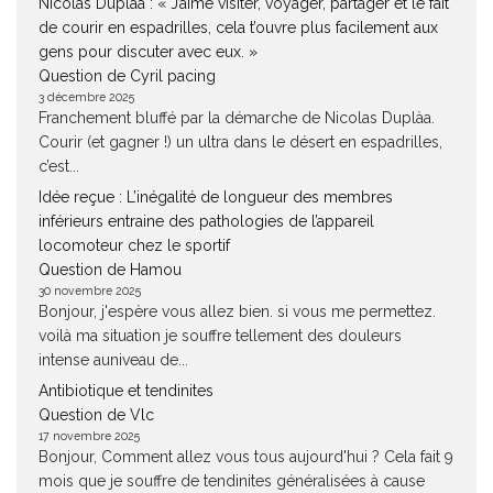
Nicolas Duplàa : « J’aime visiter, voyager, partager et le fait
de courir en espadrilles, cela t’ouvre plus facilement aux
gens pour discuter avec eux. »
Question de Cyril pacing
3 décembre 2025
Franchement bluffé par la démarche de Nicolas Duplàa.
Courir (et gagner !) un ultra dans le désert en espadrilles,
c’est...
Idée reçue : L’inégalité de longueur des membres
inférieurs entraine des pathologies de l’appareil
locomoteur chez le sportif
Question de Hamou
30 novembre 2025
Bonjour, j'espère vous allez bien. si vous me permettez.
voilà ma situation je souffre tellement des douleurs
intense auniveau de...
Antibiotique et tendinites
Question de Vlc
17 novembre 2025
Bonjour, Comment allez vous tous aujourd'hui ? Cela fait 9
mois que je souffre de tendinites généralisées à cause