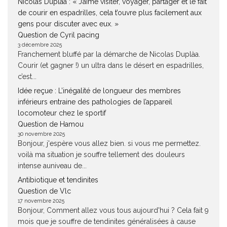
Nicolas Duplàa : « J’aime visiter, voyager, partager et le fait
de courir en espadrilles, cela t’ouvre plus facilement aux
gens pour discuter avec eux. »
Question de Cyril pacing
3 décembre 2025
Franchement bluffé par la démarche de Nicolas Duplàa.
Courir (et gagner !) un ultra dans le désert en espadrilles,
c’est...
Idée reçue : L’inégalité de longueur des membres
inférieurs entraine des pathologies de l’appareil
locomoteur chez le sportif
Question de Hamou
30 novembre 2025
Bonjour, j'espère vous allez bien. si vous me permettez.
voilà ma situation je souffre tellement des douleurs
intense auniveau de...
Antibiotique et tendinites
Question de Vlc
17 novembre 2025
Bonjour, Comment allez vous tous aujourd'hui ? Cela fait 9
mois que je souffre de tendinites généralisées à cause