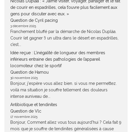
Nicolas Duplàa : « J’aime visiter, voyager, partager et le fait
de courir en espadrilles, cela t’ouvre plus facilement aux
gens pour discuter avec eux. »
Question de Cyril pacing
3 décembre 2025
Franchement bluffé par la démarche de Nicolas Duplàa.
Courir (et gagner !) un ultra dans le désert en espadrilles,
c’est...
Idée reçue : L’inégalité de longueur des membres
inférieurs entraine des pathologies de l’appareil
locomoteur chez le sportif
Question de Hamou
30 novembre 2025
Bonjour, j'espère vous allez bien. si vous me permettez.
voilà ma situation je souffre tellement des douleurs
intense auniveau de...
Antibiotique et tendinites
Question de Vlc
17 novembre 2025
Bonjour, Comment allez vous tous aujourd'hui ? Cela fait 9
mois que je souffre de tendinites généralisées à cause