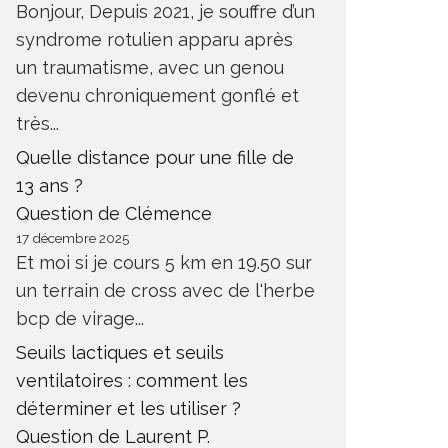
Bonjour, Depuis 2021, je souffre d’un
syndrome rotulien apparu après
un traumatisme, avec un genou
devenu chroniquement gonflé et
MARYLINE NAKACHE : « SI JE
N’AI PAS MA DOSE DE SPORT
très...
DANS LA JOURNÉE JE NE SUIS
DE PLU
Quelle distance pour une fille de
PAS BIEN, C’EST CELA QUI
SE LAN
M’ANIME. »
DU MAR
13 ans ?
Question de Clémence
CTUALITÉ TRAIL
ACTUALITÉ 
17 décembre 2025
Et moi si je cours 5 km en 19.50 sur
un terrain de cross avec de l'herbe
bcp de virage...
Seuils lactiques et seuils
ventilatoires : comment les
déterminer et les utiliser ?
Question de Laurent P.