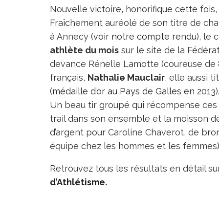
Nouvelle victoire, honorifique cette fois
Fraîchement auréolé de son titre de cha
à Annecy (
voir notre compte rendu
), le
athlète du mois
sur le site de la Fédéra
devance Rénelle Lamotte (coureuse de 80
français,
Nathalie Mauclair
, elle aussi
(
médaille d’or au Pays de Galles en 2013
)
Un beau tir groupé qui récompense ce
trail dans son ensemble et la moisson de
d’argent pour Caroline Chaverot, de bron
équipe chez les hommes et les femmes
Retrouvez tous les résultats en détail s
d’Athlétisme.