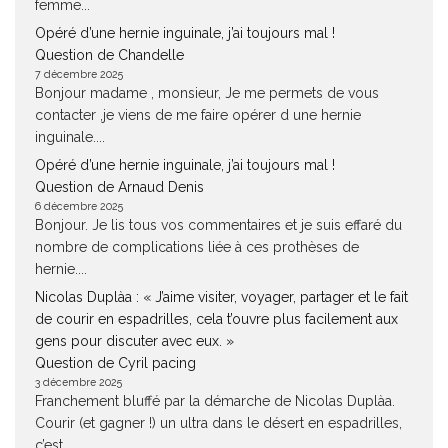
femme...
Opéré d’une hernie inguinale, j’ai toujours mal !
Question de Chandelle
7 décembre 2025
Bonjour madame , monsieur, Je me permets de vous
contacter ,je viens de me faire opérer d une hernie
inguinale....
Opéré d’une hernie inguinale, j’ai toujours mal !
Question de Arnaud Denis
6 décembre 2025
Bonjour. Je lis tous vos commentaires et je suis effaré du
nombre de complications liée à ces prothèses de
hernie....
Nicolas Duplàa : « J’aime visiter, voyager, partager et le fait
de courir en espadrilles, cela t’ouvre plus facilement aux
gens pour discuter avec eux. »
Question de Cyril pacing
3 décembre 2025
Franchement bluffé par la démarche de Nicolas Duplàa.
Courir (et gagner !) un ultra dans le désert en espadrilles,
c’est...