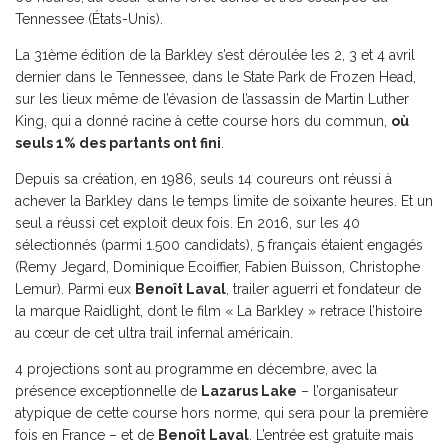
Tennessee (États-Unis).
La 31ème édition de la Barkley s’est déroulée les 2, 3 et 4 avril
dernier dans le Tennessee, dans le State Park de Frozen Head,
sur les lieux même de l’évasion de l’assassin de Martin Luther
King, qui a donné racine à cette course hors du commun,
où
seuls 1% des partants ont fini
.
Depuis sa création, en 1986, seuls 14 coureurs ont réussi à
achever la Barkley dans le temps limite de soixante heures. Et un
seul a réussi cet exploit deux fois. En 2016, sur les 40
sélectionnés (parmi 1.500 candidats), 5 français étaient engagés
(Remy Jegard, Dominique Ecoiffier, Fabien Buisson, Christophe
Lemur). Parmi eux
Benoît Laval
, trailer aguerri et fondateur de
la marque Raidlight, dont le film « La Barkley » retrace l’histoire
au cœur de cet ultra trail infernal américain.
4 projections sont au programme en décembre, avec la
présence exceptionnelle de
Lazarus Lake
– l’organisateur
atypique de cette course hors norme, qui sera pour la première
fois en France – et de
Benoît Laval
. L’entrée est gratuite mais