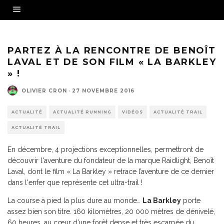
PARTEZ À LA RENCONTRE DE BENOÎT
LAVAL ET DE SON FILM « LA BARKLEY
» !
OLIVIER CRON
·
27 NOVEMBRE 2016
ACTUALITÉ
ACTUALITÉ RUNNING
VIDÉOS
ACTUALITÉ TRAIL
ACTUALITÉ TRAIL
En décembre, 4 projections exceptionnelles, permettront de
découvrir l'aventure du fondateur de la marque Raidlight, Benoît
Laval, dont le film « La Barkley » retrace l’aventure de ce dernier
dans l'enfer que représente cet ultra-trail !
La course à pied la plus dure au monde…
La Barkley
porte
assez bien son titre. 160 kilomètres, 20 000 mètres de dénivelé,
60 heures, au cœur d’une forêt dense et très escarpée du