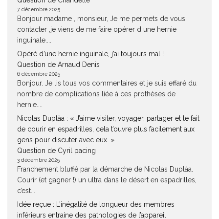
Question de Chandelle
7 décembre 2025
Bonjour madame , monsieur, Je me permets de vous
contacter ,je viens de me faire opérer d une hernie
inguinale....
Opéré d’une hernie inguinale, j’ai toujours mal !
Question de Arnaud Denis
6 décembre 2025
Bonjour. Je lis tous vos commentaires et je suis effaré du
nombre de complications liée à ces prothèses de
hernie....
Nicolas Duplàa : « J’aime visiter, voyager, partager et le fait
de courir en espadrilles, cela t’ouvre plus facilement aux
gens pour discuter avec eux. »
Question de Cyril pacing
3 décembre 2025
Franchement bluffé par la démarche de Nicolas Duplàa.
Courir (et gagner !) un ultra dans le désert en espadrilles,
c’est...
Idée reçue : L’inégalité de longueur des membres
inférieurs entraine des pathologies de l’appareil