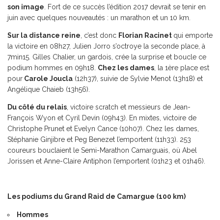
son image
. Fort de ce succès l’édition 2017 devrait se tenir en
juin avec quelques nouveautés : un marathon et un 10 km.
Sur la distance reine
, c’est donc
Florian Racinet
qui emporte
la victoire en 08h27, Julien Jorro s’octroye la seconde place, à
7min15. Gilles Chalier, un gardois, crée la surprise et boucle ce
podium hommes en 09h18.
Chez les dames
, la 1ère place est
pour
Carole Joucla
(12h37), suivie de Sylvie Menot (13h18) et
Angélique Chaieb (13h56).
Du côté du relais
, victoire scratch et messieurs de Jean-
François Wyon et Cyril Devin (09h43). En mixtes, victoire de
Christophe Prunet et Evelyn Cance (10h07). Chez les dames,
Stéphanie Ginjibre et Peg Benezet l’emportent (11h33). 253
coureurs bouclaient le Semi-Marathon Camarguais, où Abel
Jorissen et Anne-Claire Antiphon l’emportent (01h23 et 01h46).
Les podiums du Grand Raid de Camargue (100 km)
Hommes