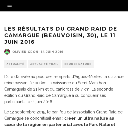
© Marjorie Perrot
LES RÉSULTATS DU GRAND RAID DE
CAMARGUE (BEAUVOISIN, 30), LE 11
JUIN 2016
OLIVIER CRON
·
14 JUIN 2016
ACTUALITÉ
ACTUALITÉ TRAIL
COURSE NATURE
L’aire d’arrivée au pied des remparts d’Aigues-Mortes, la distance
reine passant à 100 km, la naissance du Semi-Marathon
Camarguais de 21 km et du canicross de 7 km. La seconde
édition du Grand Raid de Camargue a su conquérir ses
participants le 11 juin 2016.
Le 12 septembre 2015, le pari fou de l’association Grand Raid de
Camargue se concrétisait enfin :
créer, un ultra nature au
cœur de la région en partenariat avec le Parc Naturel