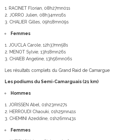
RACINET Florian, 08h27mn01s
JORRO Julien, 08h34mn16s
CHALIER Gilles, 09h18mn09s
Femmes
JOUCLA Carole, 12h37mn58s
MENOT Sylvie, 13h18mn26s
CHAIEB Angeline, 13h56mn06s
Les résultats complets du Grand Raid de Camargue
Les podiums du Semi-Camarguais (21 km)
Hommes
JORISSEN Abel, 01h23mn27s
HERROUDI Chaouki, 01h25mn41s
CHEMINI Azeddine, 01h26mn43s
Femmes