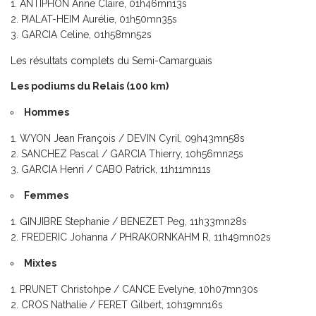
ANTIPHON Anne Claire, 01h46mn13s
PIALAT-HEIM Aurélie, 01h50mn35s
GARCIA Celine, 01h58mn52s
Les résultats complets du Semi-Camarguais
Les podiums du Relais (100 km)
Hommes
WYON Jean François / DEVIN Cyril, 09h43mn58s
SANCHEZ Pascal / GARCIA Thierry, 10h56mn25s
GARCIA Henri / CABO Patrick, 11h11mn11s
Femmes
GINJIBRE Stephanie / BENEZET Peg, 11h33mn28s
FREDERIC Johanna / PHRAKORNKAHM R, 11h49mn02s
Mixtes
PRUNET Christohpe / CANCE Evelyne, 10h07mn30s
CROS Nathalie / FERET Gilbert, 10h19mn16s