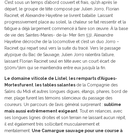
C’est sous un temps d’abord couvert et frais, qu’1h après le
départ, le groupe de tête composé par Julien Jorro, Florian
Racinet, et Alexandre Hayetine se livrent bataille. Laissant
progressivement place au soleil, la chaleur se fait ressentir et la
fatigue a déjà largement commencé à faire son œuvre. À la base
de vie des Saintes-Maries- de-la- Mer (km 53), Alexandre
Hayetine décroche de la locomotive et c’est un duo Jorro –
Racinet qui repart seul vers la suite du tracé. Vers le passage
atypique du Bac de Sauvage, Julien Jorro ralentira l’allure,
laissant Florian Racinet seul en tête avec un court écart de
500m/1km qui se maintiendra entre eux jusqu’à la fin.
Le domaine viticole de Listel
,
les remparts d’Aigues-
Mortesfurent
,
les tables salantes
de la Compagnie des
Salins du Midi et autres longues digues, étangs, phares, bord de
mer, plage furent les témoins silencieux du passage des
coureurs. Un parcours de l’avis général surprenant :
sublime
mais aussi extrêmement exigeant
. Tout en relances, avec
ses longues lignes droites et son terrain ne laissant aucun répit,
il est également très sollicitant musculairement et
mentalement.
Une Camargue sauvage pour une course à