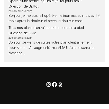
Opéré d’une hernie inguinale, j’ai toujours mal !
Question de Baillot
20 septembre 2025
Bonjour je me suis fait opéré ernie înominal au mois avril 5
mois apres la douleur et revenue douleur dans...
Tous nos plans d’entraînement en course à pied
Question de Kikie
20 septembre 2025
Bonjour, Je viens de suivre votre plan d!entrainement,
pour 5kms... J'ai augmenté, ma VMA !! J'ai une semaine
d'avance ,...
Instagram
Facebook
500px