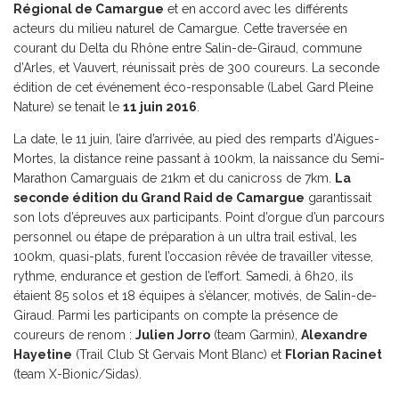
Régional de Camargue
et en accord avec les différents
acteurs du milieu naturel de Camargue. Cette traversée en
courant du Delta du Rhône entre Salin-de-Giraud, commune
d’Arles, et Vauvert, réunissait près de 300 coureurs. La seconde
édition de cet événement éco-responsable (Label Gard Pleine
Nature) se tenait le
11 juin 2016
.
La date, le 11 juin, l’aire d’arrivée, au pied des remparts d’Aigues-
Mortes, la distance reine passant à 100km, la naissance du Semi-
Marathon Camarguais de 21km et du canicross de 7km.
La
seconde édition du
Grand Raid de Camargue
garantissait
son lots d’épreuves aux participants. Point d’orgue d’un parcours
personnel ou étape de préparation à un ultra trail estival, les
100km, quasi-plats, furent l’occasion rêvée de travailler vitesse,
rythme, endurance et gestion de l’effort. Samedi, à 6h20, ils
étaient 85 solos et 18 équipes à s’élancer, motivés, de Salin-de-
Giraud. Parmi les participants on compte la présence de
coureurs de renom :
Julien Jorro
(team Garmin),
Alexandre
Hayetine
(Trail Club St Gervais Mont Blanc) et
Florian Racinet
(team X-Bionic/Sidas).