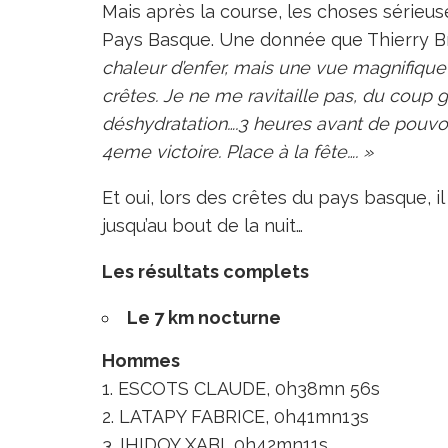
Mais après la course, les choses sérieus
Pays Basque. Une donnée que Thierry Bre
chaleur d’enfer, mais une vue magnifique
crêtes. Je ne me ravitaille pas, du coup g
déshydratation….3 heures avant de pouvoi
4eme victoire. Place à la fête…. »
Et oui, lors des crêtes du pays basque, il
jusqu’au bout de la nuit…
Les résultats complets
Le 7 km nocturne
Hommes
1. ESCOTS CLAUDE, 0h38mn 56s
2. LATAPY FABRICE, 0h41mn13s
3. IHIDOY XABI, 0h42mn11s