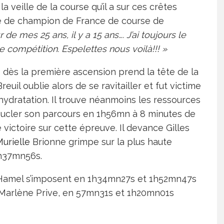
 veille de la course qu’il a sur ces crêtes
re de champion de France de course de
r de mes 25 ans, il y a 15 ans…. J’ai toujours le
 compétition. Espelettes nous voilà!!!
»
dès la première ascension prend la tête de la
uil oublie alors de se ravitailler et fut victime
ydratation. Il trouve néanmoins les ressources
oucler son parcours en 1h56mn à 8 minutes de
victoire sur cette épreuve. Il devance Gilles
urielle
Brionne grimpe sur la plus haute
h37mn56s.
e Hamel s’imposent en 1h34mn27s et 1h52mn47s
t Marlène Prive, en 57mn31s et 1h20mn01s