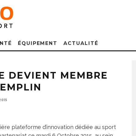
NTÉ
ÉQUIPEMENT
ACTUALITÉ
Claude Lepape et Benjamin Carlier lors de la signature du partenariat
PE DEVIENT MEMBRE
EMPLIN
2015
ière plateforme d’innovation dédiée au sport
 partenariat ce mardi 6 Octobre 2015, au sein