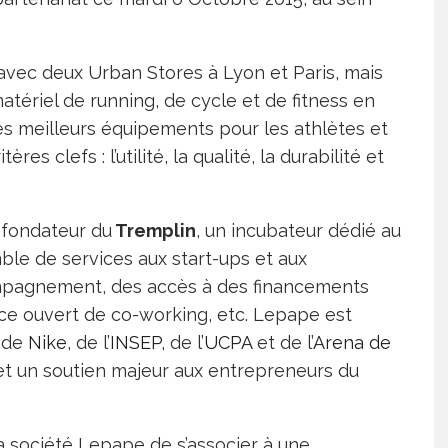
 avec deux Urban Stores à Lyon et Paris, mais
atériel de running, de cycle et de fitness en
es meilleurs équipements pour les athlètes et
s clefs : l’utilité, la qualité, la durabilité et
 fondateur du
Tremplin
, un incubateur dédié au
mble de services aux start-ups et aux
mpagnement, des accès à des financements
ce ouvert de co-working, etc. Lepape est
, de
Nike
, de l’
INSEP
, de l’
UCPA
et de l’
Arena de
 et un soutien majeur aux entrepreneurs du
 société Lepape de s’associer à une