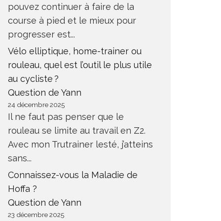
pouvez continuer à faire de la
course à pied et le mieux pour
progresser est...
Vélo elliptique, home-trainer ou
rouleau, quel est l’outil le plus utile
au cycliste ?
Question de Yann
24 décembre 2025
Il ne faut pas penser que le
rouleau se limite au travail en Z2.
TRAINING BY LEPAPE LYON : LE
Avec mon Trutrainer lesté, j’atteins
PROGRAMME DU MOIS
TRAININ
D’OCTOBRE
C’EST R
sans...
Connaissez-vous la Maladie de
NTRAÎNEMENT
ENTRAÎNEMENT RUNNING
ENTRAÎNEM
ROGRESSER
PROGRESSE
Hoffa ?
Question de Yann
23 décembre 2025