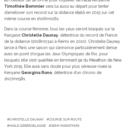
au meilleur de sa forme pour inquiéter l’armada kenyanne.
Timothée Bommier
sera lui aussi au départ pour tenter
d’améliorer son record sur la distance établi en 2015 sur cet
même course en 1h06mn26s.
Dans la course féminine, tous les yeux seront braqués sur la
française
Christelle Daunay
, détentrice du record de France
de la distance (1h08mn34s à Reims en 2010). Christelle Daunay
lance à Paris une saison qui s’annonce particulièrement dense
avec en point d’orgue les Jeux Olympiques de Rio, pour
lesquels elle s’est qualifiée en terminant
5e du Marathon de New
York 2015
. Elle aura sans doute pour plus sérieuse rivale la
Kenyane
Georgina Rono
, détentrice d’un chrono de
1h07mn58s.
CHRISTELLE DAUNAY
COURSE SUR ROUTE
HAILE GEBRESELASSIE
SEMI-MARATHON