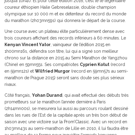
jusqu’à 10h40. Et pour cette édition 2016, c’est le le légendaire
coureur éthiopien Haile Gebreselassie, double champion
olympique sur 10 000 m et ex détenteur du record du monde
du marathon (2h03mn59s) qui donnera le départ de la course.
Une course avec un plateau élite particulièrement dense avec
trois coureurs affichant des records inférieurs à 60 minutes. Le
Kenyan Vincent Yator
,
vainqueur de l’édition 2015
en
1h00mn16s, défendra son titre, lui qui a signé son meilleur
chrono sur la distance en 2015 au Semi Marathon de Yangzhou
(Chine) en 59mn55s. Ses compatriotes
Cyprien Kotut
(record
en 59mn12s) et
Wilfried Murgor
(record en 59mn57s au semi-
marathon de Prague 2015) seront sans doute ses plus sérieux
rivaux.
Côté français,
Yohan Durand
, qui avait effectué des débuts très
prometteurs sur le marathon l’année dernière à Paris
(2h14mn00s), se mesurera lui aussi au parcours roulant dessiné
dans les rues de l’Est de la capitale après un très bon début de
saison avec une
victoire sur la Prom’Classic
. Avec un record en
1h03mn43s au semi-marathon de Lille en 2010, il lui faudra être