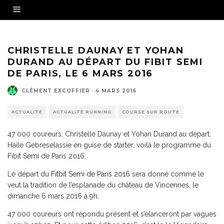
CHRISTELLE DAUNAY ET YOHAN
DURAND AU DÉPART DU FIBIT SEMI
DE PARIS, LE 6 MARS 2016
CLÉMENT EXCOFFIER
·
4 MARS 2016
ACTUALITÉ
ACTUALITÉ RUNNING
COURSE SUR ROUTE
47 000 coureurs, Christelle Daunay et Yohan Durand au départ,
Haile Gebreselassie en guise de starter, voilà le programme du
Fibit Semi de Paris 2016.
Le départ du
Fitbit Semi de Paris 2016
sera donné comme le
veut la tradition de l’esplanade du château de Vincennes, le
dimanche 6 mars 2016 à 9h.
47 000 coureurs ont répondu présent et s’élanceront par vagues