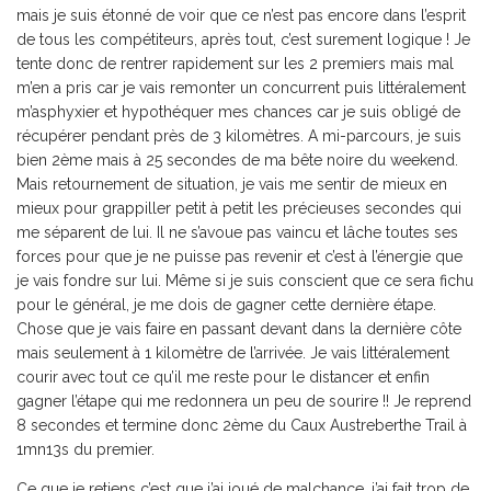
mais je suis étonné de voir que ce n’est pas encore dans l’esprit
de tous les compétiteurs, après tout, c’est surement logique ! Je
tente donc de rentrer rapidement sur les 2 premiers mais mal
m’en a pris car je vais remonter un concurrent puis littéralement
m’asphyxier et hypothéquer mes chances car je suis obligé de
récupérer pendant près de 3 kilomètres. A mi-parcours, je suis
bien 2ème mais à 25 secondes de ma bête noire du weekend.
Mais retournement de situation, je vais me sentir de mieux en
mieux pour grappiller petit à petit les précieuses secondes qui
me séparent de lui. Il ne s’avoue pas vaincu et lâche toutes ses
forces pour que je ne puisse pas revenir et c’est à l’énergie que
je vais fondre sur lui. Même si je suis conscient que ce sera fichu
pour le général, je me dois de gagner cette dernière étape.
Chose que je vais faire en passant devant dans la dernière côte
mais seulement à 1 kilomètre de l’arrivée. Je vais littéralement
courir avec tout ce qu’il me reste pour le distancer et enfin
gagner l’étape qui me redonnera un peu de sourire !! Je reprend
8 secondes et termine donc 2ème du Caux Austreberthe Trail à
1mn13s du premier.
Ce que je retiens c’est que j’ai joué de malchance, j’ai fait trop de