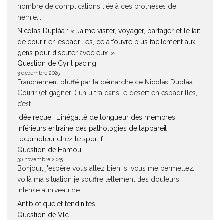
nombre de complications liée à ces prothèses de
hernie....
Nicolas Duplàa : « J’aime visiter, voyager, partager et le fait
de courir en espadrilles, cela t’ouvre plus facilement aux
gens pour discuter avec eux. »
Question de Cyril pacing
3 décembre 2025
Franchement bluffé par la démarche de Nicolas Duplàa.
Courir (et gagner !) un ultra dans le désert en espadrilles,
c’est...
Idée reçue : L’inégalité de longueur des membres
inférieurs entraine des pathologies de l’appareil
locomoteur chez le sportif
Question de Hamou
30 novembre 2025
Bonjour, j'espère vous allez bien. si vous me permettez.
voilà ma situation je souffre tellement des douleurs
intense auniveau de...
Antibiotique et tendinites
Question de Vlc