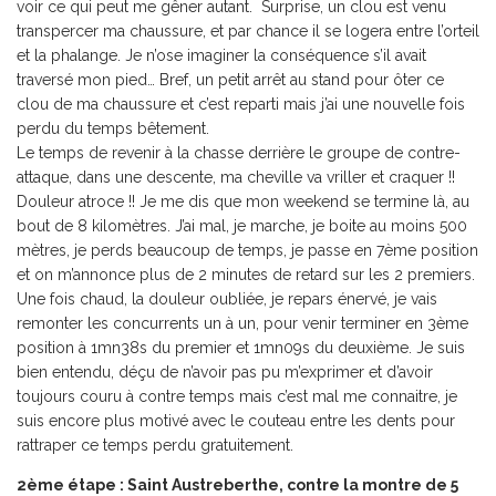
voir ce qui peut me gêner autant. Surprise, un clou est venu
transpercer ma chaussure, et par chance il se logera entre l’orteil
et la phalange. Je n’ose imaginer la conséquence s’il avait
traversé mon pied… Bref, un petit arrêt au stand pour ôter ce
clou de ma chaussure et c’est reparti mais j’ai une nouvelle fois
perdu du temps bêtement.
Le temps de revenir à la chasse derrière le groupe de contre-
attaque, dans une descente, ma cheville va vriller et craquer !!
Douleur atroce !! Je me dis que mon weekend se termine là, au
bout de 8 kilomètres. J’ai mal, je marche, je boite au moins 500
mètres, je perds beaucoup de temps, je passe en 7ème position
et on m’annonce plus de 2 minutes de retard sur les 2 premiers.
Une fois chaud, la douleur oubliée, je repars énervé, je vais
remonter les concurrents un à un, pour venir terminer en 3ème
position à 1mn38s du premier et 1mn09s du deuxième. Je suis
bien entendu, déçu de n’avoir pas pu m’exprimer et d’avoir
toujours couru à contre temps mais c’est mal me connaitre, je
suis encore plus motivé avec le couteau entre les dents pour
rattraper ce temps perdu gratuitement.
2ème étape : Saint Austreberthe, contre la montre de 5