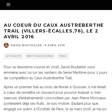
AU COEUR DU CAUX AUSTREBERTHE
TRAIL (VILLERS-ÉCALLES,76), LE 2
AVRIL 2016
DAVID BOUTEILLER
·
6 AVRIL 2016
ACTUALITÉ
RÉCITS DE COURSE
TRAIL
Pour sa deuxième course en 2016, David Bouteiller vous
emmène avec lui sur les sentiers de Seine Maritime pour 2 jours
de compétition au Caux Austreberthe Trail.
Après un premier trail au mois de février à Gruissan, il me tenait
à cœur de remettre un dossard pour pouvoir évaluer si mes
séances d’entraînements concoctées par Jean-Pierre Monciaux
porteraient déjà ses fruits. Je suis motivé, d’autant plus que,
engagé sur 50km, à l’Ecotrail de Paris, le 19 mars 2016, je n’ai pu