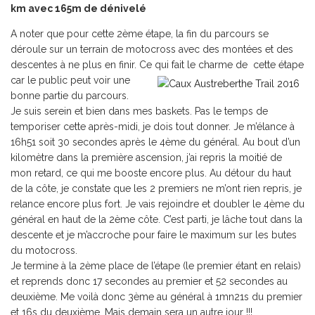
km avec 165m de dénivelé
A noter que pour cette 2ème étape, la fin du parcours se
déroule sur un terrain de motocross avec des montées et des
descentes à ne plus en finir. Ce qui fait le charme de cette étape
car le
public peut voir une
bonne partie du parcours.
Je suis serein et bien dans mes baskets. Pas le temps de
temporiser cette après-midi, je dois tout donner. Je m’élance à
16h51 soit 30 secondes après le 4ème du général. Au bout d’un
kilomètre dans la première ascension, j’ai repris la moitié de
mon retard, ce qui me booste encore plus. Au détour du haut
de la côte, je constate que les 2 premiers ne m’ont rien repris, je
relance encore plus fort. Je vais rejoindre et doubler le 4ème du
général en haut de la 2ème côte. C’est parti, je lâche tout dans la
descente et je m’accroche pour faire le maximum sur les butes
du motocross.
Je termine à la 2ème place de l’étape (le premier étant en relais)
et reprends donc 17 secondes au premier et 52 secondes au
deuxième. Me voilà donc 3ème au général à 1mn21s du premier
et 16s du deuxième. Mais demain sera un autre jour !!!