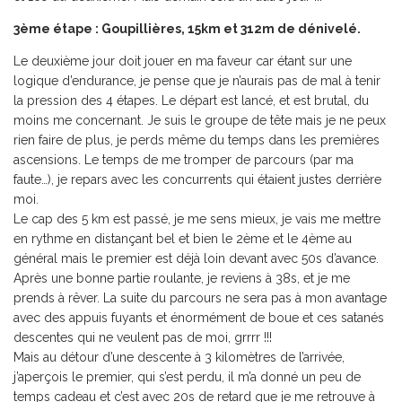
3ème étape : Goupillières, 15km et 312m de dénivelé.
Le deuxième jour doit jouer en ma faveur car étant sur une
logique d’endurance, je pense que je n’aurais pas de mal à tenir
la pression des 4 étapes. Le départ est lancé, et est brutal, du
moins me concernant. Je suis le groupe de tête mais je ne peux
rien faire de plus, je perds même du temps dans les premières
ascensions. Le temps de me tromper de parcours (par ma
faute…), je repars avec les concurrents qui étaient justes derrière
moi.
Le cap des 5 km est passé, je me sens mieux, je vais me mettre
en rythme en distançant bel et bien le 2ème et le 4ème au
général mais le premier est déjà loin devant avec 50s d’avance.
Après une bonne partie roulante, je reviens à 38s, et je me
prends à rêver. La suite du parcours ne sera pas à mon avantage
avec des appuis fuyants et énormément de boue et ces satanés
descentes qui ne veulent pas de moi, grrrr !!!
Mais au détour d’une descente à 3 kilomètres de l’arrivée,
j’aperçois le premier, qui s’est perdu, il m’a donné un peu de
temps cadeau et c’est avec 20s de retard que je me retrouve à