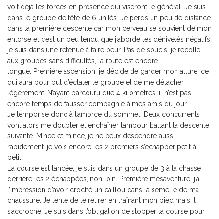
voit déjà les forces en présence qui viseront le général. Je suis
dans le groupe de tête de 6 unités. Je perds un peu de distance
dans la première descente car mon cerveau se souvient de mon
entorse et c’est un peu tendu que j’aborde les dénivelés négatifs,
je suis dans une retenue à faire peur. Pas de soucis, je recolle
aux groupes sans difficultés, la route est encore
longue. Première ascension, je décide de garder mon allure, ce
qui aura pour but d’éclater le groupe et de me détacher
légèrement. N’ayant parcouru que 4 kilomètres, il n’est pas
encore temps de fausser compagnie à mes amis du jour.
Je temporise donc à l’amorce du sommet. Deux concurrents
vont alors me doubler et enchaîner tambour battant la descente
suivante. Mince et mince, je ne peux descendre aussi
rapidement, je vois encore les 2 premiers s’échapper petit à
petit.
La course est lancée, je suis dans un groupe de 3 à la chasse
derrière les 2 échappées, non loin. Première mésaventure, j’ai
l’impression d’avoir croché un caillou dans la semelle de ma
chaussure. Je tente de le retirer en traînant mon pied mais il
s’accroche. Je suis dans l’obligation de stopper la course pour