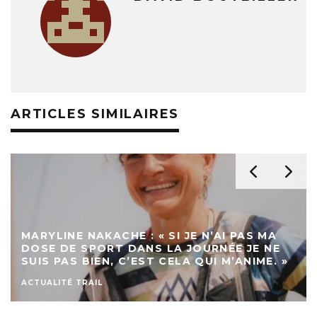
ARTICLES SIMILAIRES
MARYLINE NAKACHE : « SI JE N’AI PAS MA
DOSE DE SPORT DANS LA JOURNÉE JE NE
SUIS PAS BIEN, C’EST CELA QUI M’ANIME. »
ACTUALITÉ TRAIL