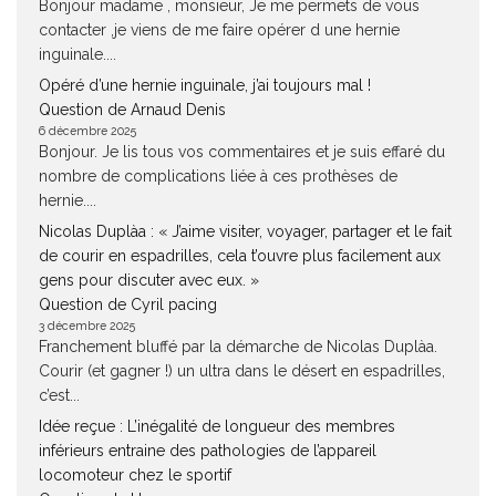
Bonjour madame , monsieur, Je me permets de vous
contacter ,je viens de me faire opérer d une hernie
inguinale....
Opéré d’une hernie inguinale, j’ai toujours mal !
Question de Arnaud Denis
6 décembre 2025
Bonjour. Je lis tous vos commentaires et je suis effaré du
nombre de complications liée à ces prothèses de
hernie....
Nicolas Duplàa : « J’aime visiter, voyager, partager et le fait
de courir en espadrilles, cela t’ouvre plus facilement aux
gens pour discuter avec eux. »
Question de Cyril pacing
3 décembre 2025
Franchement bluffé par la démarche de Nicolas Duplàa.
Courir (et gagner !) un ultra dans le désert en espadrilles,
c’est...
Idée reçue : L’inégalité de longueur des membres
inférieurs entraine des pathologies de l’appareil
locomoteur chez le sportif