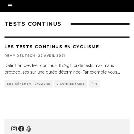
TESTS CONTINUS
LES TESTS CONTINUS EN CYCLISME
REMY DEUTSCH
·
27 AVRIL 2021
Définition des test continus Il s’agît ici de tests maximaux
protocolisés sur une durée déterminée. Par exemple vous
...
ENTRAÎNEMENT CYCLISME
0 COMMENTAIRE
4
Instagram
Facebook
500px